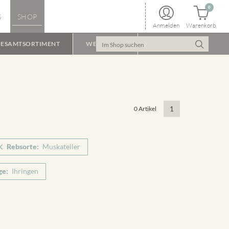
0
S
SHOP
Anmelden
Warenkorb
ESAMTSORTIMENT
WEINPAKET
0 Artikel
1
Rebsorte:
Muskateller
ge:
Ihringen