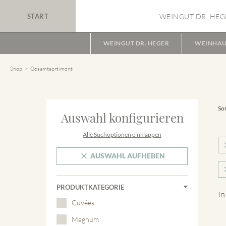
START
WEINGUT DR. HEG
WEINGUT DR. HEGER
WEINHAU
Shop
Gesamtsortiment
Sor
Auswahl konfigurieren
Alle Suchoptionen einklappen
AUSWAHL AUFHEBEN
PRODUKTKATEGORIE
In
Cuvées
Magnum