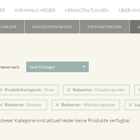
ER
WEINHAUS HEGER
VERANSTALTUNGEN
ÜBER UN
S HEGER
KOLLEKTION HEGER
EDITION FISCHER
G
tieren nach:
Produktkategorie:
Rosé
Rebsorte:
Grauburgunder
Rebsorte:
Silvaner
Rebsorte:
Weissburgunder
La
 dieser Kategorie sind aktuell leider keine Produkte verfügbar.