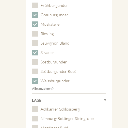
Frühburgunder
Grauburgunder
Muskateller
Riesling
Sauvignon Blanc
Silvaner
Spätburgunder
Spätburgunder Rosé
Weissburgunder
Alle anzeigen
LAGE
Achkarrer Schlossberg
Nimburg-Bottinger Steingrube
Merdinger Bühl