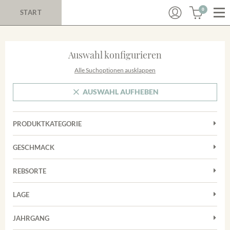
0
START
Auswahl konfigurieren
Alle Suchoptionen ausklappen
AUSWAHL AUFHEBEN
PRODUKTKATEGORIE
Cuvées
GESCHMACK
Magnum
Trocken
Rosé
REBSORTE
Auxerrois
Rotwein
LAGE
Chardonnay
Sekt
Achkarrer Schlossberg
Cuvée
JAHRGANG
Trester/Spirituosen
Nimburg-Bottinger Steingrube