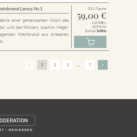
einbrand Lenus Nr.1
0.5 L Flasche
59,00
€
rgebnis einer gemeinsamen Vision des
118.00€/L
dar und des Winzers Joachim Heger.
40.0 % Vol
Enthält
Sulfite
agenden Weinbrand aus erlesenen
...
1
2
3
...
7