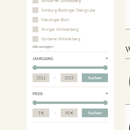
Achkarrer Schlossberg
Nimburg-Bottinger Steingrube
Merdinger Bühl
Ihringer Winklerberg
Vorderer Winklerberg
W
Alle anzeigen
JAHRGANG
2011
-
2025
Suchen
PREIS
5 €
-
80 €
Suchen