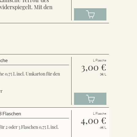
widerspiegelt. Mit den
sche
L Flasche
3,00
€
e 0,75 L incl. Umkarton für den
3€/L
er
3 Flaschen
L Flasche
4,00
€
 2 oder 3 Flaschen 0,75 L incl.
4€/L