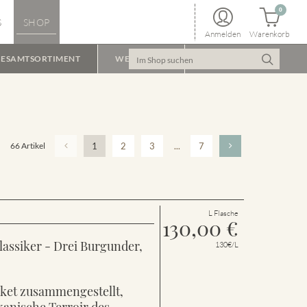
0
S
SHOP
Anmelden
Warenkorb
ESAMTSORTIMENT
WEINPAKET
66 Artikel
1
2
3
...
7
L Flasche
130,00
€
lassiker - Drei Burgunder,
130€/L
aket zusammengestellt,
kanische Terroir des