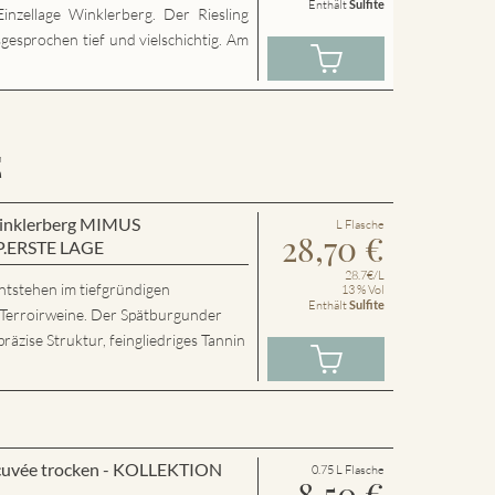
Enthält
Sulfite
inzellage Winklerberg. Der Riesling
sgesprochen tief und vielschichtig. Am
E
 Winklerberg MIMUS
L Flasche
28,70
€
P.ERSTE LAGE
28.7€/L
ntstehen im tiefgründigen
13 % Vol
Enthält
Sulfite
 Terroirweine. Der Spätburgunder
präzise Struktur, feingliedriges Tannin
cuvée trocken - KOLLEKTION
0.75 L Flasche
8,50
€