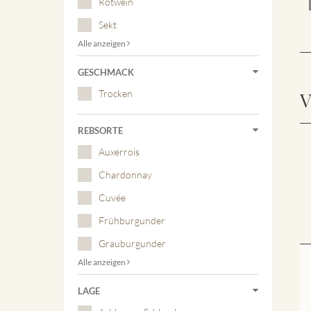
Rotwein
Sekt
Alle anzeigen
GESCHMACK
Trocken
V
REBSORTE
Auxerrois
Chardonnay
Cuvée
Frühburgunder
Grauburgunder
Alle anzeigen
LAGE