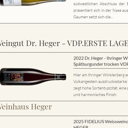
südwestlichen Abschluss der E
präsentiert sich in der Nase au
Gaumen setzt sich die...
eingut Dr. Heger - VDP.ERSTE LAG
2022 Dr. Heger - Ihringer
Spätburgunder trocken VD
Hier am Ihringer Winklerberg e
Vulkangestein ausdrucksstarke
zeigt hohe Sortentypizität, eine 
und harmonisches Finish.
einhaus Heger
2025 FIDELIUS Weisswein
HEGER