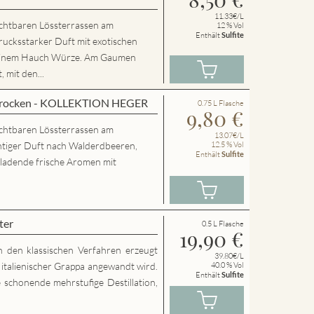
11.33€/L
chtbaren Lössterrassen am
12 % Vol
Enthält
Sulfite
rucksstarker Duft mit exotischen
 einem Hauch Würze. Am Gaumen
 mit den...
 trocken - KOLLEKTION HEGER
0.75 L Flasche
9,80
€
chtbaren Lössterrassen am
13.07€/L
htiger Duft nach Walderdbeeren,
12.5 % Vol
Enthält
Sulfite
nladende frische Aromen mit
ter
0.5 L Flasche
19,90
€
h den klassischen Verfahren erzeugt
39.80€/L
g italienischer Grappa angewandt wird.
40.0 % Vol
Enthält
Sulfite
 schonende mehrstufige Destillation,