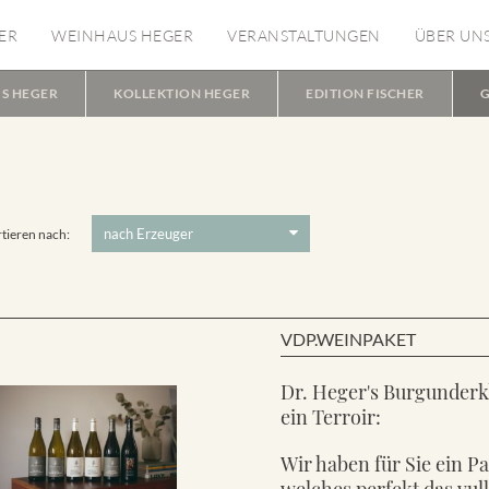
ER
WEINHAUS HEGER
VERANSTALTUNGEN
ÜBER UN
S HEGER
KOLLEKTION HEGER
EDITION FISCHER
G
tieren nach:
VDP.WEINPAKET
Dr. Heger's Burgunderk
ein Terroir:
Wir haben für Sie ein P
welches perfekt das vul