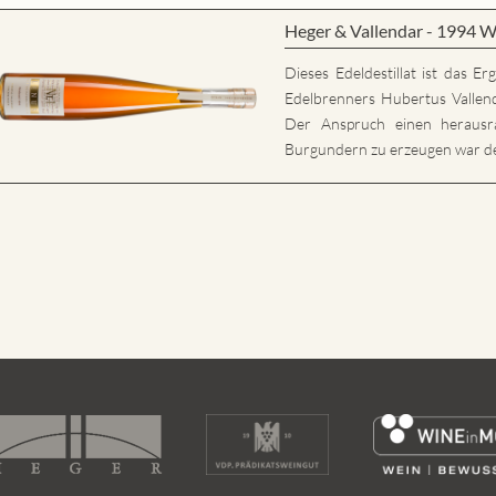
Heger & Vallendar - 1994 W
Dieses Edeldestillat ist das E
Edelbrenners Hubertus Vallen
Der Anspruch einen herausr
Burgundern zu erzeugen war der