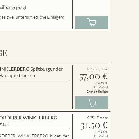
ilber geprägt
es zwei unterschiedliche Einlagen:
GE
r WINKLERBERG Spätburgunder
0.75 L Flasche
57,00
€
arrique trocken
76.00€/L
13.5 % Vol
Enthält
Sulfite
en VORDERER WINKLERBERG
0.75 L Flasche
31,50
€
LAGE
42.00€/L
RDERER WINKLERBERG bildet den
12.5 % Vol