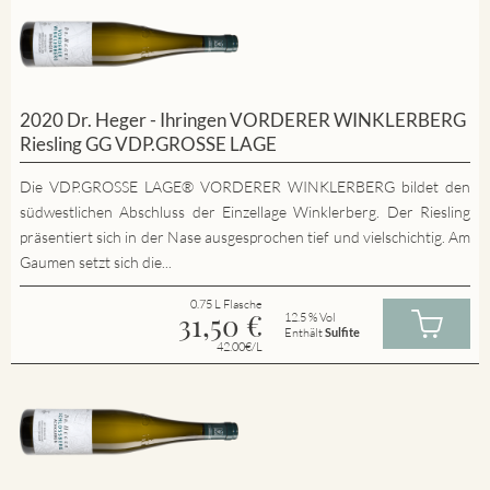
2020 Dr. Heger - Ihringen VORDERER WINKLERBERG
Riesling GG VDP.GROSSE LAGE
Die VDP.GROSSE LAGE® VORDERER WINKLERBERG bildet den
südwestlichen Abschluss der Einzellage Winklerberg. Der Riesling
präsentiert sich in der Nase ausgesprochen tief und vielschichtig. Am
Gaumen setzt sich die...
0.75 L Flasche
31,50
€
12.5 % Vol
Enthält
Sulfite
42.00€/L