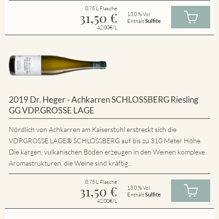
0.75 L Flasche
31,50
€
13.0 % Vol
Enthält
Sulfite
42.00€/L
2019 Dr. Heger - Achkarren SCHLOSSBERG Riesling
GG VDP.GROSSE LAGE
Nördlich von Achkarren am Kaiserstuhl erstreckt sich die
VDP.GROSSE LAGE® SCHLOSSBERG auf bis zu 310 Meter Höhe.
Die kargen, vulkanischen Böden erzeugen in den Weinen komplexe
Aromastrukturen, die Weine sind kräftig...
0.75 L Flasche
31,50
€
13.0 % Vol
Enthält
Sulfite
42.00€/L