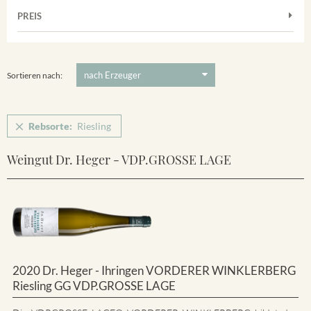
Frühburgunder
Merdinger Bühl
PREIS
2011
-
2025
Suchen
Grauburgunder
Ihringer Winklerberg
Muskateller
5 €
-
80 €
Suchen
Vorderer Winklerberg
Riesling
Sortieren nach:
Sauvignon Blanc
Silvaner
Rebsorte:
Riesling
Spätburgunder
Weingut Dr. Heger - VDP.GROSSE LAGE
Spätburgunder Rosé
Weissburgunder
2020 Dr. Heger - Ihringen VORDERER WINKLERBERG
Riesling GG VDP.GROSSE LAGE