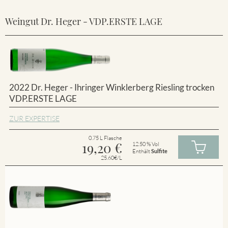
Weingut Dr. Heger - VDP.ERSTE LAGE
2022 Dr. Heger - Ihringer Winklerberg Riesling trocken
VDP.ERSTE LAGE
ZUR EXPERTISE
0.75 L Flasche
19,20
€
12.50 % Vol
Enthält
Sulfite
25.60€/L