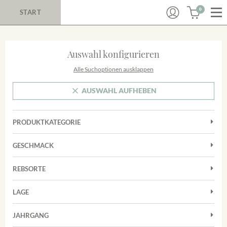
0
START
Auswahl konfigurieren
Alle Suchoptionen ausklappen
AUSWAHL AUFHEBEN
PRODUKTKATEGORIE
Cuvées
GESCHMACK
Magnum
Trocken
Rosé
REBSORTE
Auxerrois
Rotwein
LAGE
Chardonnay
Sekt
Achkarrer Schlossberg
Cuvée
JAHRGANG
Nimburg-Bottinger Steingrube