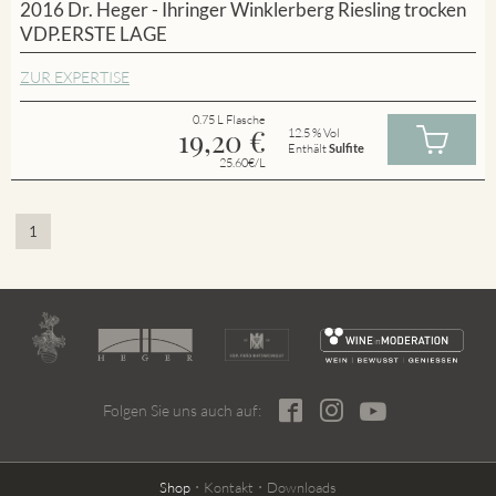
2016 Dr. Heger - Ihringer Winklerberg Riesling trocken
VDP.ERSTE LAGE
ZUR EXPERTISE
0.75 L Flasche
19,20
€
12.5 % Vol
Enthält
Sulfite
25.60€/L
1
Folgen Sie uns auch auf:
Shop
Kontakt
Downloads