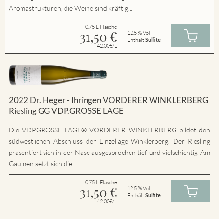
Aromastrukturen, die Weine sind kräftig...
0.75 L Flasche
31,50
€
12.5 % Vol
Enthält
Sulfite
42.00€/L
2022 Dr. Heger - Ihringen VORDERER WINKLERBERG
Riesling GG VDP.GROSSE LAGE
Die VDP.GROSSE LAGE® VORDERER WINKLERBERG bildet den
südwestlichen Abschluss der Einzellage Winklerberg. Der Riesling
präsentiert sich in der Nase ausgesprochen tief und vielschichtig. Am
Gaumen setzt sich die...
0.75 L Flasche
31,50
€
12.5 % Vol
Enthält
Sulfite
42.00€/L