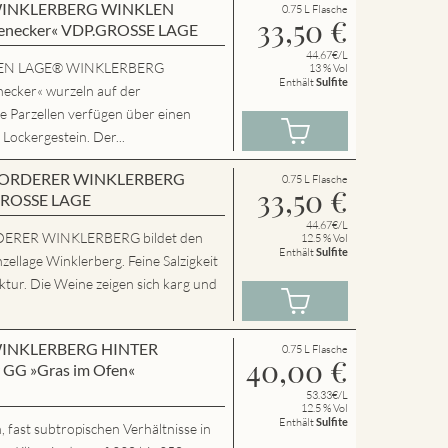
en WINKLERBERG WINKLEN
0.75 L Flasche
33,50
€
enecker« VDP.GROSSE LAGE
44.67€/L
SSEN LAGE® WINKLERBERG
13 % Vol
Enthält
Sulfite
cker« wurzeln auf der
e Parzellen verfügen über einen
 Lockergestein. Der...
en VORDERER WINKLERBERG
0.75 L Flasche
33,50
€
GROSSE LAGE
44.67€/L
ERER WINKLERBERG bildet den
12.5 % Vol
Enthält
Sulfite
zellage Winklerberg. Feine Salzigkeit
tur. Die Weine zeigen sich karg und
n WINKLERBERG HINTER
0.75 L Flasche
40,00
€
GG »Gras im Ofen«
53.33€/L
12.5 % Vol
Enthält
Sulfite
 fast subtropischen Verhältnisse in