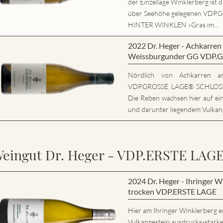
der Einzellage Winklerberg ist 
über Seehöhe gelegenen VD
HINTER WINKLEN »Gras im...
2022 Dr. Heger - Achkarr
Weissburgunder GG VDP.
Nördlich von Achkarren am
VDP.GROSSE LAGE® SCHLOSSB
Die Reben wachsen hier auf ei
und darunter liegendem Vulkang
eingut Dr. Heger - VDP.ERSTE LAG
2024 Dr. Heger - Ihringer 
trocken VDP.ERSTE LAGE
Hier am Ihringer Winklerberg e
Vulkangestein ausdrucks-stark