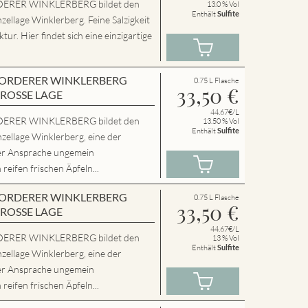
ERER WINKLERBERG bildet den
13.0 % Vol
Enthält
Sulfite
zellage Winklerberg. Feine Salzigkeit
ur. Hier findet sich eine einzigartige
en VORDERER WINKLERBERG
0.75 L Flasche
33,50
€
GROSSE LAGE
44.67€/L
ERER WINKLERBERG bildet den
13.50 % Vol
Enthält
Sulfite
zellage Winklerberg, eine der
er Ansprache ungemein
eifen frischen Äpfeln...
en VORDERER WINKLERBERG
0.75 L Flasche
33,50
€
GROSSE LAGE
44.67€/L
ERER WINKLERBERG bildet den
13 % Vol
Enthält
Sulfite
zellage Winklerberg, eine der
er Ansprache ungemein
eifen frischen Äpfeln...