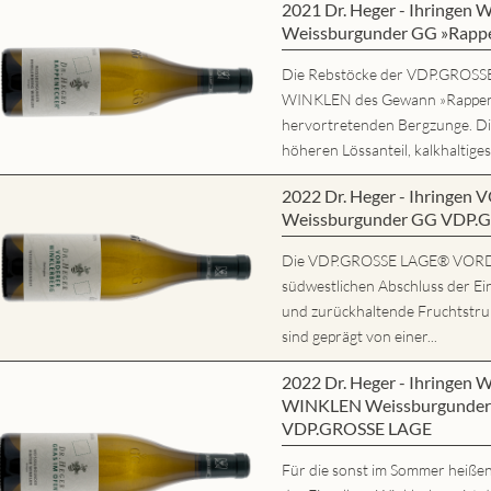
2021 Dr. Heger - Ihring
Weissburgunder GG »Rapp
Die Rebstöcke der VDP.GRO
WINKLEN des Gewann »Rappene
hervortretenden Bergzunge. Di
höheren Lössanteil, kalkhaltiges
2022 Dr. Heger - Ihring
Weissburgunder GG VDP.
Die VDP.GROSSE LAGE® VORD
südwestlichen Abschluss der Ein
und zurückhaltende Fruchtstruk
sind geprägt von einer...
2022 Dr. Heger - Ihringe
WINKLEN Weissburgunder 
VDP.GROSSE LAGE
Für die sonst im Sommer heißen,