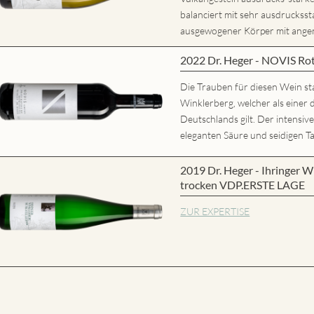
balanciert mit sehr ausdrucks
ausgewogener Körper mit ange
2022 Dr. Heger - NOVIS Ro
Die Trauben für diesen Wein s
Winklerberg, welcher als eine
Deutschlands gilt. Der intensiv
eleganten Säure und seidigen Ta
2019 Dr. Heger - Ihringer W
trocken VDP.ERSTE LAGE
ZUR EXPERTISE