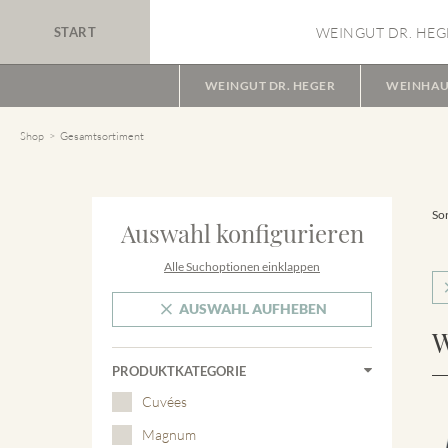
START
WEINGUT DR. HEG
WEINGUT DR. HEGER
WEINHAU
Shop
Gesamtsortiment
Sor
Auswahl konfigurieren
Alle Suchoptionen einklappen
AUSWAHL AUFHEBEN
W
PRODUKTKATEGORIE
Cuvées
Magnum