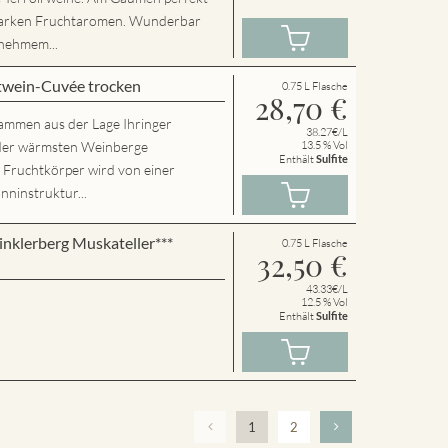
starken Fruchtaromen. Wunderbar
nehmem...
twein-Cuvée trocken
0.75 L Flasche
28,70
€
tammen aus der Lage Ihringer
38.27€/L
r der wärmsten Weinberge
13.5 % Vol
Enthält
Sulfite
e Fruchtkörper wird von einer
nninstruktur...
inklerberg Muskateller***
0.75 L Flasche
32,50
€
43.33€/L
12.5 % Vol
Enthält
Sulfite
1
2