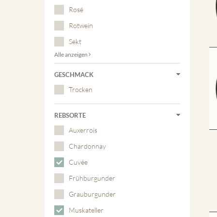
Rosé
Rotwein
Sekt
Alle anzeigen
GESCHMACK
Trocken
REBSORTE
Auxerrois
Chardonnay
Cuvée
Frühburgunder
Grauburgunder
Muskateller