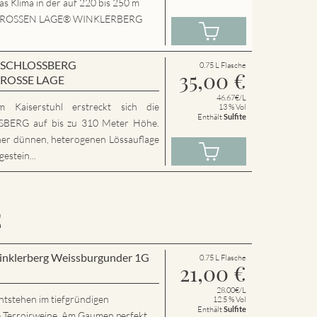
das Klima in der auf 220 bis 250 m
P.GROSSEN LAGE® WINKLERBERG
en SCHLOSSBERG
0.75 L Flasche
35,00
€
GROSSE LAGE
46.67€/L
 Kaiserstuhl erstreckt sich die
13 % Vol
Enthält
Sulfite
ERG auf bis zu 310 Meter Höhe.
ner dünnen, heterogenen Lössauflage
estein...
E
Winklerberg Weissburgunder 1G
0.75 L Flasche
21,00
€
28.00€/L
ntstehen im tiefgründigen
12.5 % Vol
Enthält
Sulfite
e Terroirweine. Am Gaumen perfekt