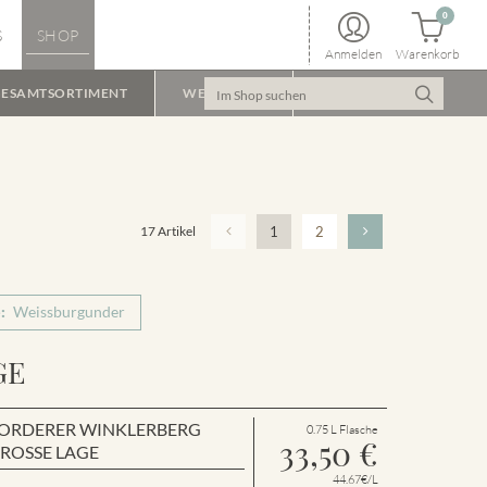
0
S
SHOP
Anmelden
Warenkorb
ESAMTSORTIMENT
WEINPAKET
17 Artikel
1
2
:
Weissburgunder
GE
en VORDERER WINKLERBERG
0.75 L Flasche
33,50
€
GROSSE LAGE
44.67€/L