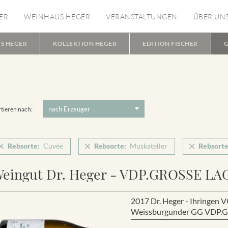
ER
WEINHAUS HEGER
VERANSTALTUNGEN
ÜBER UN
S HEGER
KOLLEKTION HEGER
EDITION FISCHER
G
tieren nach:
Rebsorte:
Cuvée
Rebsorte:
Muskateller
Rebsorte
eingut Dr. Heger - VDP.GROSSE LA
2017 Dr. Heger - Ihring
Weissburgunder GG VDP.