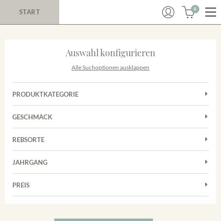
0
START
Auswahl konfigurieren
Alle Suchoptionen ausklappen
PRODUKTKATEGORIE
Cuvées
GESCHMACK
Rosé
Trocken
REBSORTE
Cuvée
JAHRGANG
Spätburgunder Rosé
PREIS
2011
-
2025
Suchen
5 €
-
80 €
Suchen