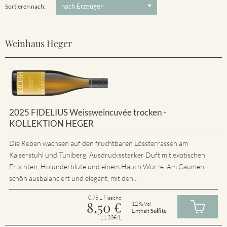
Sortieren nach:
Weinhaus Heger
2025 FIDELIUS Weissweincuvée trocken -
KOLLEKTION HEGER
Die Reben wachsen auf den fruchtbaren Lössterrassen am
Kaiserstuhl und Tuniberg. Ausdrucksstarker Duft mit exotischen
Früchten, Holunderblüte und einem Hauch Würze. Am Gaumen
schön ausbalanciert und elegant, mit den...
0.75 L Flasche
8,50
€
12 % Vol
Enthält
Sulfite
11.33€/L