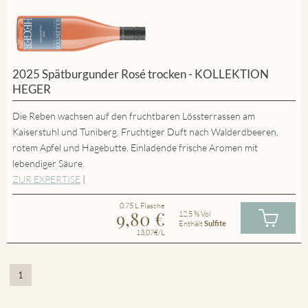
2025 Spätburgunder Rosé trocken - KOLLEKTION
HEGER
Die Reben wachsen auf den fruchtbaren Lössterrassen am
Kaiserstuhl und Tuniberg. Fruchtiger Duft nach Walderdbeeren,
rotem Apfel und Hagebutte. Einladende frische Aromen mit
lebendiger Säure.
ZUR EXPERTISE
|
0.75 L Flasche
9,80
€
12.5 % Vol
Enthält
Sulfite
13.07€/L
1