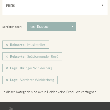
Frühburgunder
Merdinger Bühl
PREIS
2011
-
2025
Suchen
Grauburgunder
Ihringer Winklerberg
Muskateller
5 €
-
80 €
Suchen
Vorderer Winklerberg
Riesling
Sortieren nach:
Winklerberg
Sauvignon Blanc
Winklerberg Hinter Winklen
Silvaner
Rebsorte:
Muskateller
Winklerberg Winklen
Spätburgunder
Breisacher Eckartsberg
Rebsorte:
Spätburgunder Rosé
Spätburgunder Rosé
Ihringen
Weissburgunder
Lage:
Ihringer Winklerberg
Lage:
Vorderer Winklerberg
In dieser Kategorie sind aktuell leider keine Produkte verfügbar.