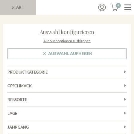
0
START
Auswahl konfigurieren
Alle Suchoptionen ausklappen
AUSWAHL AUFHEBEN
PRODUKTKATEGORIE
Cuvées
GESCHMACK
Magnum
Trocken
Rosé
REBSORTE
Auxerrois
Rotwein
LAGE
Chardonnay
Sekt
Achkarrer Schlossberg
Cuvée
JAHRGANG
Nimburg-Bottinger Steingrube