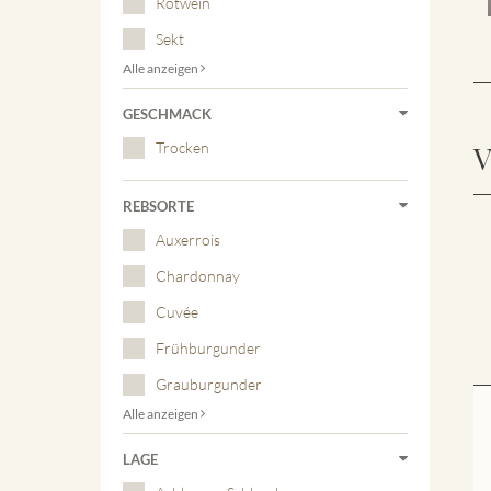
Rotwein
Sekt
Alle anzeigen
GESCHMACK
Trocken
V
REBSORTE
Auxerrois
Chardonnay
Cuvée
Frühburgunder
Grauburgunder
Alle anzeigen
LAGE