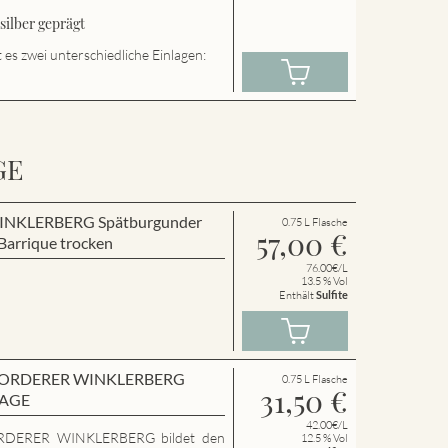
ilber geprägt
es zwei unterschiedliche Einlagen:
GE
r WINKLERBERG Spätburgunder
0.75 L Flasche
57,00
€
arrique trocken
76.00€/L
13.5 % Vol
Enthält
Sulfite
en VORDERER WINKLERBERG
0.75 L Flasche
31,50
€
LAGE
42.00€/L
RDERER WINKLERBERG bildet den
12.5 % Vol