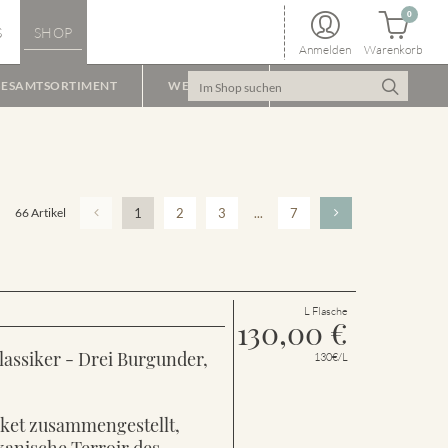
0
S
SHOP
Anmelden
Warenkorb
ESAMTSORTIMENT
WEINPAKET
66 Artikel
1
2
3
...
7
L Flasche
130,00
€
lassiker - Drei Burgunder,
130€/L
aket zusammengestellt,
kanische Terroir des