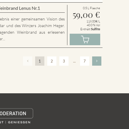
einbrand Lenus Nr.1
0.5 L Flasche
59,00
€
rgebnis einer gemeinsamen Vision des
118.00€/L
dar und des Winzers Joachim Heger.
40.0 % Vol
Enthält
Sulfite
agenden Weinbrand aus erlesenen
...
1
2
3
...
7