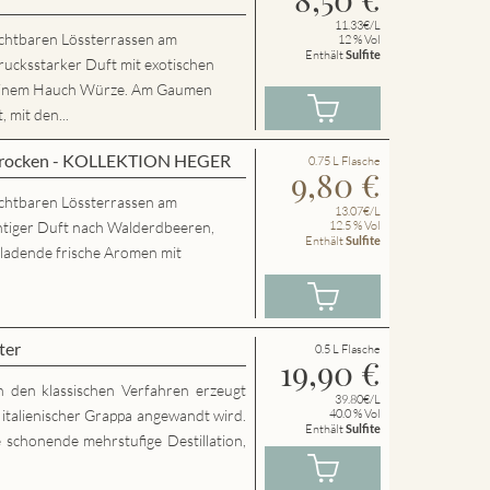
11.33€/L
chtbaren Lössterrassen am
12 % Vol
Enthält
Sulfite
rucksstarker Duft mit exotischen
 einem Hauch Würze. Am Gaumen
 mit den...
 trocken - KOLLEKTION HEGER
0.75 L Flasche
9,80
€
chtbaren Lössterrassen am
13.07€/L
htiger Duft nach Walderdbeeren,
12.5 % Vol
Enthält
Sulfite
nladende frische Aromen mit
ter
0.5 L Flasche
19,90
€
h den klassischen Verfahren erzeugt
39.80€/L
g italienischer Grappa angewandt wird.
40.0 % Vol
Enthält
Sulfite
 schonende mehrstufige Destillation,