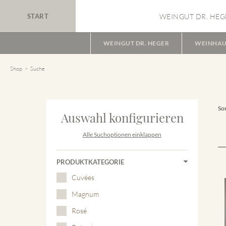
START
WEINGUT DR. HEG
WEINGUT DR. HEGER
WEINHAU
Shop
Suche
Sor
Auswahl konfigurieren
Alle Suchoptionen einklappen
PRODUKTKATEGORIE
Cuvées
Magnum
Rosé