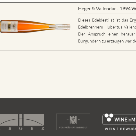
Heger & Vallendar - 1994 W
Dieses Edeldestillat ist das E
Edelbrenners Hubertus Vallen
Der Anspruch einen herausr
Burgundern zu erzeugen war der