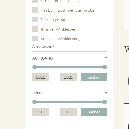
Achkarrer Schlossberg
Nimburg-Bottinger Steingrube
Merdinger Bühl
Ihringer Winklerberg
Vorderer Winklerberg
W
Alle anzeigen
JAHRGANG
2011
-
2025
Suchen
PREIS
5 €
-
80 €
Suchen