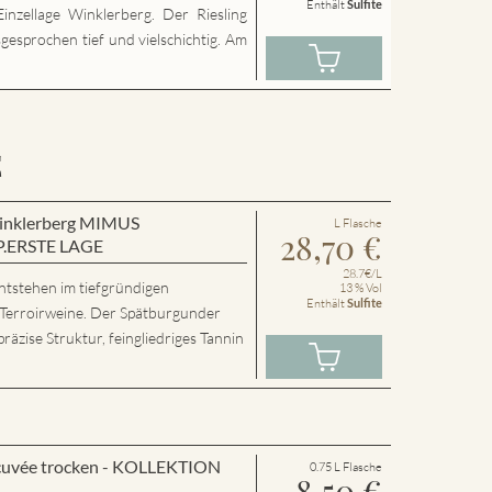
Enthält
Sulfite
inzellage Winklerberg. Der Riesling
sgesprochen tief und vielschichtig. Am
E
 Winklerberg MIMUS
L Flasche
28,70
€
P.ERSTE LAGE
28.7€/L
ntstehen im tiefgründigen
13 % Vol
Enthält
Sulfite
 Terroirweine. Der Spätburgunder
präzise Struktur, feingliedriges Tannin
cuvée trocken - KOLLEKTION
0.75 L Flasche
8,50
€