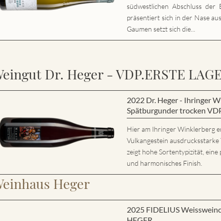
südwestlichen Abschluss der E
präsentiert sich in der Nase au
Gaumen setzt sich die...
eingut Dr. Heger - VDP.ERSTE LAG
2022 Dr. Heger - Ihringer
Spätburgunder trocken VD
Hier am Ihringer Winklerberg e
Vulkangestein ausdrucksstarke
zeigt hohe Sortentypizität, eine 
und harmonisches Finish.
einhaus Heger
2025 FIDELIUS Weisswein
HEGER