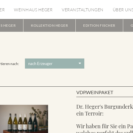
ER
WEINHAUS HEGER
VERANSTALTUNGEN
ÜBER UN
S HEGER
KOLLEKTION HEGER
EDITION FISCHER
G
tieren nach:
VDP.WEINPAKET
Dr. Heger's Burgunderk
ein Terroir:
Wir haben für Sie ein P
welches perfekt das vul