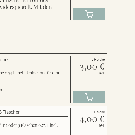
widerspiegelt. Mit den
sche
L Flasche
3,00
€
e 0,75 L incl. Umkarton für den
3€/L
er
3 Flaschen
L Flasche
4,00
€
 2 oder 3 Flaschen 0,75 L incl.
4€/L