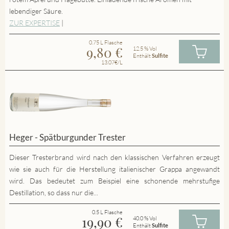
lebendiger Säure.
ZUR EXPERTISE
|
0.75 L Flasche
9,80
€
12.5 % Vol
Enthält
Sulfite
13.07€/L
Heger - Spätburgunder Trester
Dieser Tresterbrand wird nach den klassischen Verfahren erzeugt
wie sie auch für die Herstellung italienischer Grappa angewandt
wird. Das bedeutet zum Beispiel eine schonende mehrstufige
Destillation, so dass nur die...
0.5 L Flasche
19,90
€
40.0 % Vol
Enthält
Sulfite