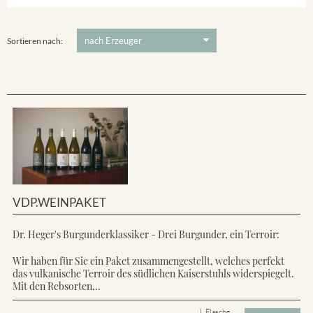
Ihringer Winklerberg
5 €
-
80 €
Suchen
Vorderer Winklerberg
Sortieren nach:
VDP.WEINPAKET
Dr. Heger's Burgunderklassiker - Drei Burgunder, ein Terroir:
Wir haben für Sie ein Paket zusammengestellt, welches perfekt
das vulkanische Terroir des südlichen Kaiserstuhls widerspiegelt.
Mit den Rebsorten...
L Flasche