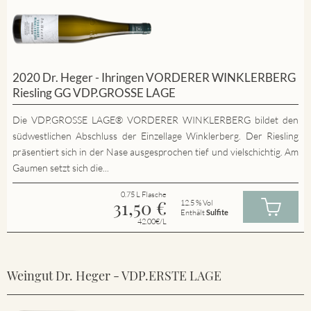
2020 Dr. Heger - Ihringen VORDERER WINKLERBERG
Riesling GG VDP.GROSSE LAGE
Die VDP.GROSSE LAGE® VORDERER WINKLERBERG bildet den
südwestlichen Abschluss der Einzellage Winklerberg. Der Riesling
präsentiert sich in der Nase ausgesprochen tief und vielschichtig. Am
Gaumen setzt sich die...
0.75 L Flasche
31,50
€
12.5 % Vol
Enthält
Sulfite
42.00€/L
Weingut Dr. Heger - VDP.ERSTE LAGE