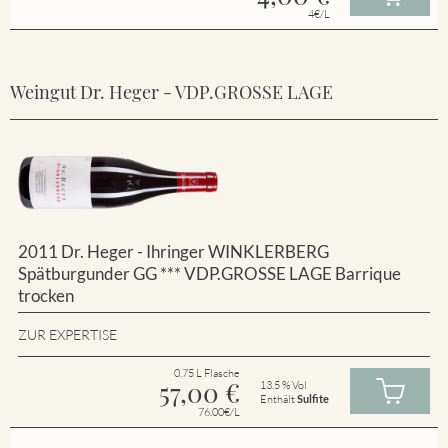
4€/L
Weingut Dr. Heger - VDP.GROSSE LAGE
2011 Dr. Heger - Ihringer WINKLERBERG
Spätburgunder GG *** VDP.GROSSE LAGE Barrique
trocken
ZUR EXPERTISE
0.75 L Flasche
57,00
€
13.5 % Vol
Enthält
Sulfite
76.00€/L