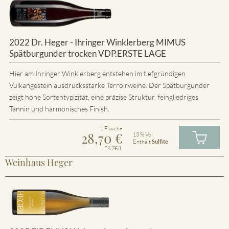
2022 Dr. Heger - Ihringer Winklerberg MIMUS
Spätburgunder trocken VDP.ERSTE LAGE
Hier am Ihringer Winklerberg entstehen im tiefgründigen
Vulkangestein ausdrucksstarke Terroirweine. Der Spätburgunder
zeigt hohe Sortentypizität, eine präzise Struktur, feingliedriges
Tannin und harmonisches Finish.
L Flasche
28,70
€
13 % Vol
Enthält
Sulfite
28.7€/L
Weinhaus Heger