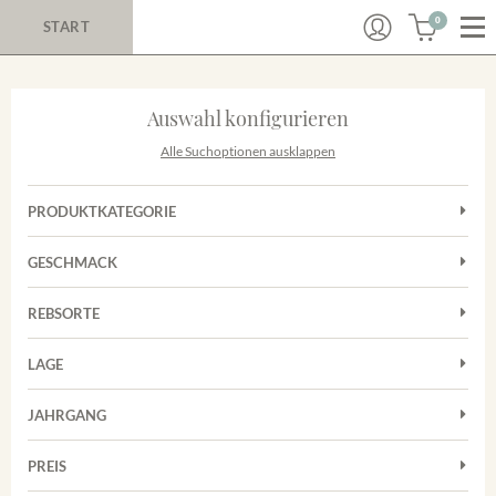
0
START
Auswahl konfigurieren
Alle Suchoptionen ausklappen
PRODUKTKATEGORIE
Cuvées
GESCHMACK
Magnum
Trocken
Rosé
REBSORTE
Auxerrois
Rotwein
LAGE
Chardonnay
Sekt
Achkarrer Schlossberg
Cuvée
JAHRGANG
Nimburg-Bottinger Steingrube
Frühburgunder
Merdinger Bühl
PREIS
2011
-
2025
Suchen
Grauburgunder