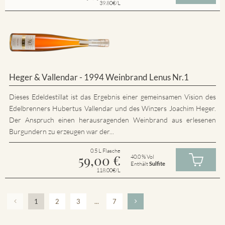
39.80€/L
Heger & Vallendar - 1994 Weinbrand Lenus Nr.1
Dieses Edeldestillat ist das Ergebnis einer gemeinsamen Vision des
Edelbrenners Hubertus Vallendar und des Winzers Joachim Heger.
Der Anspruch einen herausragenden Weinbrand aus erlesenen
Burgundern zu erzeugen war der...
0.5 L Flasche
59,00
€
40.0 % Vol
Enthält
Sulfite
118.00€/L
1
2
3
...
7