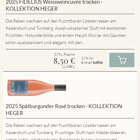
2025 FIDELIUS Weissweincuvée trocken -
KOLLEKTION HEGER
Die Reben wachsen auf den fruchtbaren Lössterrassen am
Kaiserstuhl und Tuniberg. Ausdrucksstarker Duft mit exotischen
Früchten, Holunderblüte und einem Hauch Würze. Am Gaumen
schön ausbalanciert und elegant, mit den...
0.75 L Flasche
8,50
€
12 % Vol
Enthält
Sulfite
11.33€/L
2025 Spätburgunder Rosé trocken - KOLLEKTION
HEGER
Die Reben wachsen auf den fruchtbaren Lössterrassen am
Kaiserstuhl und Tuniberg. Fruchtiger Duft nach Walderdbeeren,
rotem Apfel und Hagebutte. Einladende frische Aromen mit