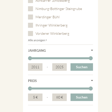
Achkarrer Schlossberg
Nimburg-Bottinger Steingrube
Merdinger Bühl
Ihringer Winklerberg
Vorderer Winklerberg
Alle anzeigen
JAHRGANG
2011
-
2025
Suchen
PREIS
5 €
-
80 €
Suchen