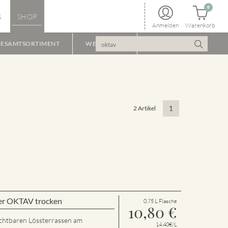
0
S
SHOP
Anmelden
Warenkorb
ESAMTSORTIMENT
WEINPAKET
2 Artikel
1
er OKTAV trocken
0.75 L Flasche
10,80
€
chtbaren Lössterrassen am
14.40€/L