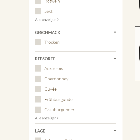
Rotwein
Sekt
Alle anzeigen
GESCHMACK
Trocken
REBSORTE
Auxerrois
Chardonnay
Cuvée
Frühburgunder
Grauburgunder
Alle anzeigen
LAGE