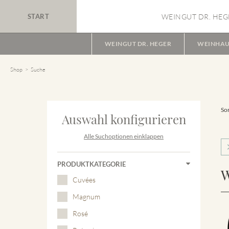
START
WEINGUT DR. HEG
WEINGUT DR. HEGER
WEINHAU
Shop
Suche
Sor
Auswahl konfigurieren
Alle Suchoptionen einklappen
PRODUKTKATEGORIE
W
Cuvées
Magnum
Rosé