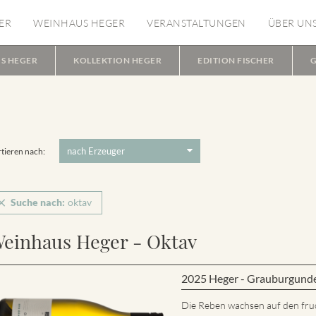
ER
WEINHAUS HEGER
VERANSTALTUNGEN
ÜBER UN
S HEGER
KOLLEKTION HEGER
EDITION FISCHER
G
tieren nach:
Suche nach:
oktav
einhaus Heger - Oktav
2025 Heger - Grauburgund
Die Reben wachsen auf den fru