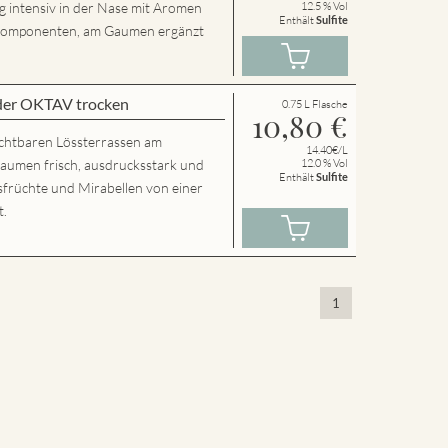
g intensiv in der Nase mit Aromen
12.5 % Vol
Enthält
Sulfite
n Komponenten, am Gaumen ergänzt
der OKTAV trocken
0.75 L Flasche
10,80
€
chtbaren Lössterrassen am
14.40€/L
Gaumen frisch, ausdrucksstark und
12.0 % Vol
Enthält
Sulfite
usfrüchte und Mirabellen von einer
t.
1