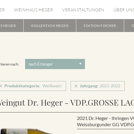
ER
WEINHAUS HEGER
VERANSTALTUNGEN
ÜBER UN
S HEGER
KOLLEKTION HEGER
EDITION FISCHER
G
tieren nach:
Produktkategorie:
Weißwein
Jahrgang:
2021-2022
eingut Dr. Heger - VDP.GROSSE LA
2021 Dr. Heger - Ihring
Weissburgunder GG VDP.