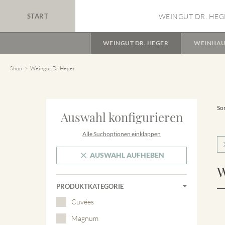
START
WEINGUT DR. HEG
WEINGUT DR. HEGER
WEINHAU
Shop
Weingut Dr. Heger
Sor
Auswahl konfigurieren
Alle Suchoptionen einklappen
AUSWAHL AUFHEBEN
W
PRODUKTKATEGORIE
Cuvées
Magnum