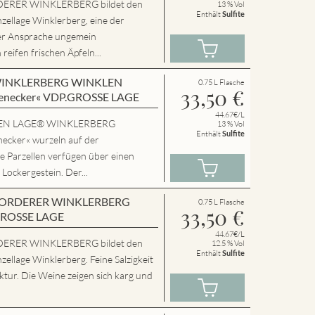
ERER WINKLERBERG bildet den
13 % Vol
Enthält
Sulfite
zellage Winklerberg, eine der
er Ansprache ungemein
eifen frischen Äpfeln...
en WINKLERBERG WINKLEN
0.75 L Flasche
33,50
€
enecker« VDP.GROSSE LAGE
44.67€/L
SSEN LAGE® WINKLERBERG
13 % Vol
Enthält
Sulfite
cker« wurzeln auf der
e Parzellen verfügen über einen
 Lockergestein. Der...
en VORDERER WINKLERBERG
0.75 L Flasche
33,50
€
GROSSE LAGE
44.67€/L
ERER WINKLERBERG bildet den
12.5 % Vol
Enthält
Sulfite
zellage Winklerberg. Feine Salzigkeit
tur. Die Weine zeigen sich karg und