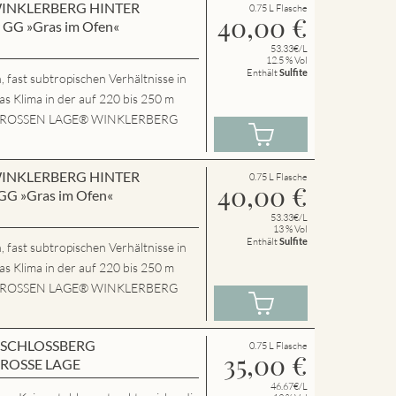
n WINKLERBERG HINTER
0.75 L Flasche
40,00
€
GG »Gras im Ofen«
53.33€/L
12.5 % Vol
Enthält
Sulfite
 fast subtropischen Verhältnisse in
das Klima in der auf 220 bis 250 m
P.GROSSEN LAGE® WINKLERBERG
n WINKLERBERG HINTER
0.75 L Flasche
40,00
€
G »Gras im Ofen«
53.33€/L
13 % Vol
Enthält
Sulfite
 fast subtropischen Verhältnisse in
das Klima in der auf 220 bis 250 m
P.GROSSEN LAGE® WINKLERBERG
en SCHLOSSBERG
0.75 L Flasche
35,00
€
GROSSE LAGE
46.67€/L