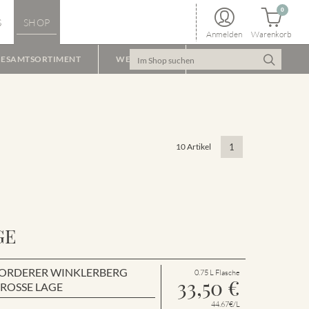
0
S
SHOP
Anmelden
Warenkorb
ESAMTSORTIMENT
WEINPAKET
10 Artikel
1
GE
en VORDERER WINKLERBERG
0.75 L Flasche
33,50
€
GROSSE LAGE
44.67€/L