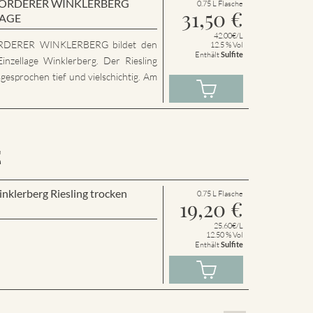
en VORDERER WINKLERBERG
0.75 L Flasche
31,50
€
LAGE
42.00€/L
RDERER WINKLERBERG bildet den
12.5 % Vol
Enthält
Sulfite
inzellage Winklerberg. Der Riesling
sgesprochen tief und vielschichtig. Am
E
inklerberg Riesling trocken
0.75 L Flasche
19,20
€
25.60€/L
12.50 % Vol
Enthält
Sulfite