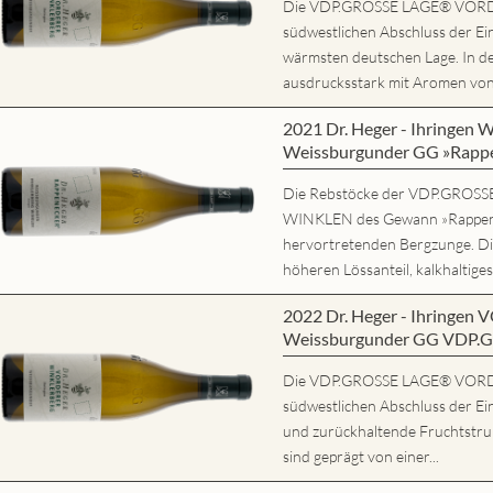
Die VDP.GROSSE LAGE® VORD
südwestlichen Abschluss der Ein
wärmsten deutschen Lage. In d
ausdrucksstark mit Aromen von r
2021 Dr. Heger - Ihring
Weissburgunder GG »Rapp
Die Rebstöcke der VDP.GRO
WINKLEN des Gewann »Rappene
hervortretenden Bergzunge. Di
höheren Lössanteil, kalkhaltiges
2022 Dr. Heger - Ihring
Weissburgunder GG VDP.
Die VDP.GROSSE LAGE® VORD
südwestlichen Abschluss der Ein
und zurückhaltende Fruchtstruk
sind geprägt von einer...