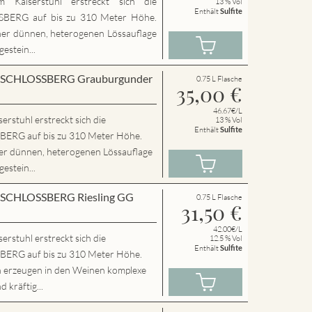
 Kaiserstuhl erstreckt sich die
13 % Vol
Enthält
Sulfite
ERG auf bis zu 310 Meter Höhe.
ner dünnen, heterogenen Lössauflage
estein...
en SCHLOSSBERG Grauburgunder
0.75 L Flasche
35,00
€
46.67€/L
rstuhl erstreckt sich die
13 % Vol
Enthält
Sulfite
RG auf bis zu 310 Meter Höhe.
ner dünnen, heterogenen Lössauflage
estein...
en SCHLOSSBERG Riesling GG
0.75 L Flasche
31,50
€
42.00€/L
rstuhl erstreckt sich die
12.5 % Vol
Enthält
Sulfite
RG auf bis zu 310 Meter Höhe.
n erzeugen in den Weinen komplexe
 kräftig...