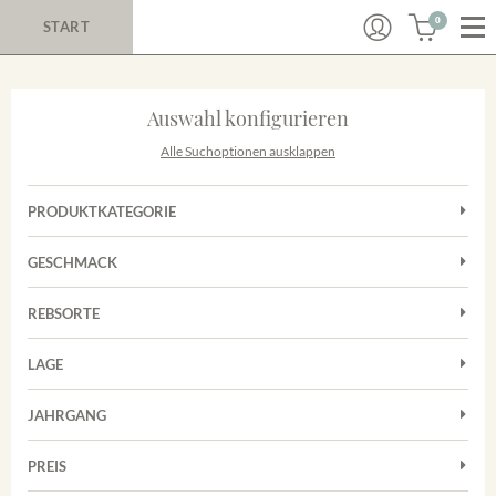
0
START
Auswahl konfigurieren
Alle Suchoptionen ausklappen
PRODUKTKATEGORIE
Cuvées
GESCHMACK
Magnum
Trocken
Rosé
REBSORTE
Chardonnay
Rotwein
LAGE
Cuvée
Weißwein
Achkarrer Schlossberg
Grauburgunder
JAHRGANG
Ihringer Winklerberg
Muskateller
Vorderer Winklerberg
PREIS
2011
-
2025
Suchen
Riesling