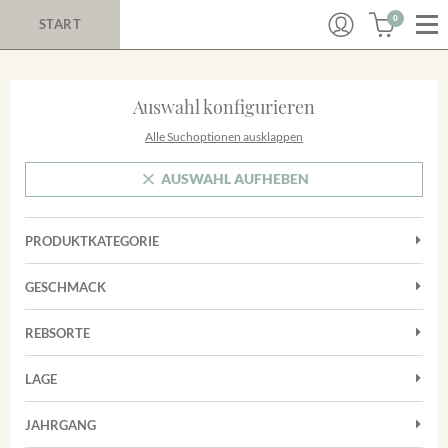
0
START
Auswahl konfigurieren
Alle Suchoptionen ausklappen
AUSWAHL AUFHEBEN
PRODUKTKATEGORIE
Cuvées
GESCHMACK
Magnum
Trocken
Rosé
REBSORTE
Chardonnay
Rotwein
LAGE
Cuvée
Weißwein
Achkarrer Schlossberg
Grauburgunder
JAHRGANG
Ihringer Winklerberg