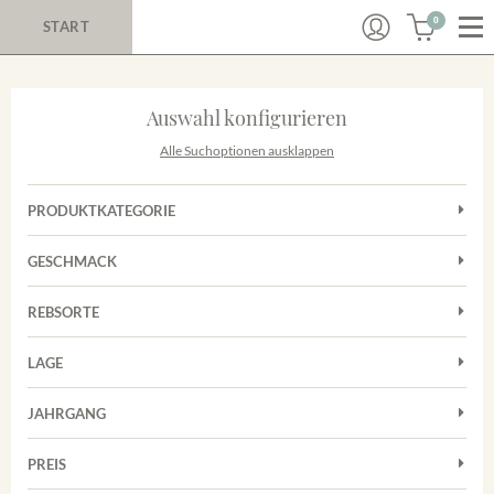
0
START
Auswahl konfigurieren
Alle Suchoptionen ausklappen
PRODUKTKATEGORIE
Cuvées
GESCHMACK
Magnum
Trocken
Rosé
REBSORTE
Chardonnay
Rotwein
LAGE
Cuvée
Weißwein
Achkarrer Schlossberg
Grauburgunder
JAHRGANG
Ihringer Winklerberg
Muskateller
Vorderer Winklerberg
PREIS
2011
-
2025
Suchen
Riesling