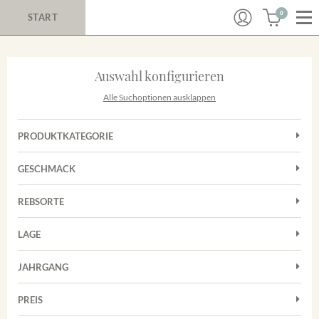
0
START
Auswahl konfigurieren
Alle Suchoptionen ausklappen
PRODUKTKATEGORIE
Cuvées
GESCHMACK
Magnum
Trocken
Rosé
REBSORTE
Chardonnay
Rotwein
LAGE
Cuvée
Weißwein
Achkarrer Schlossberg
Grauburgunder
JAHRGANG
Ihringer Winklerberg
Muskateller
Vorderer Winklerberg
PREIS
2011
-
2025
Suchen
Riesling