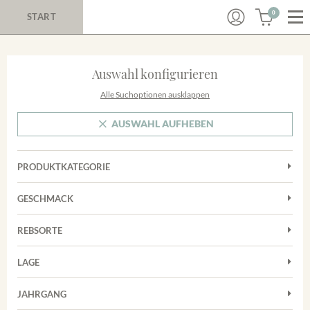
0
START
Auswahl konfigurieren
Alle Suchoptionen ausklappen
AUSWAHL AUFHEBEN
PRODUKTKATEGORIE
Cuvées
GESCHMACK
Magnum
Trocken
Rosé
REBSORTE
Chardonnay
Rotwein
LAGE
Cuvée
Weißwein
Achkarrer Schlossberg
Grauburgunder
JAHRGANG
Ihringer Winklerberg