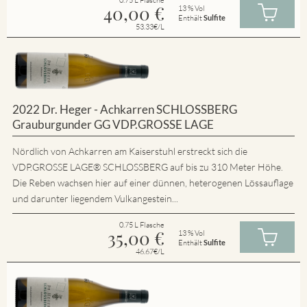
40,00
€
13 % Vol
Enthält
Sulfite
53.33€/L
2022 Dr. Heger - Achkarren SCHLOSSBERG
Grauburgunder GG VDP.GROSSE LAGE
Nördlich von Achkarren am Kaiserstuhl erstreckt sich die
VDP.GROSSE LAGE® SCHLOSSBERG auf bis zu 310 Meter Höhe.
Die Reben wachsen hier auf einer dünnen, heterogenen Lössauflage
und darunter liegendem Vulkangestein...
0.75 L Flasche
35,00
€
13 % Vol
Enthält
Sulfite
46.67€/L