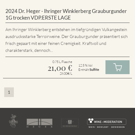
2024 Dr. Heger - Ihringer Winklerberg Grauburgunder
1G trocken VDP.ERSTE LAGE
Am Ihringer Winklerberg entstehen im tiefgründigen Vulkangestein
ausdrucksstarke Terroirweine. Der Grauburgunder präsentiert sich
frisch gepaart mit einer feinen Cremigkeit. Kraftvoll und
charakterstark, dennoch...
0.75 L Flasche
21,00
€
12.5 % Vol
Enthält
Sulfite
28.00€/L
1