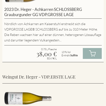
2023 Dr. Heger - Achkarren SCHLOSSBERG
Grauburgunder GG VDP.GROSSE LAGE
Nördlich von Achkarren am Kaiserstuhl erstreckt sich die
VDP.GROSSE LAGE® SCHLOSSBERG auf bis zu 310 Meter Höhe.
Die Reben wachsen hier auf einer dünnen, heterogenen Lössauflage
und darunter liegendem Vulkangestein...
0.75 L Flasche
38,00
€
13 % Vol
Enthält
Sulfite
50.67€/L
Weingut Dr. Heger - VDP.ERSTE LAGE