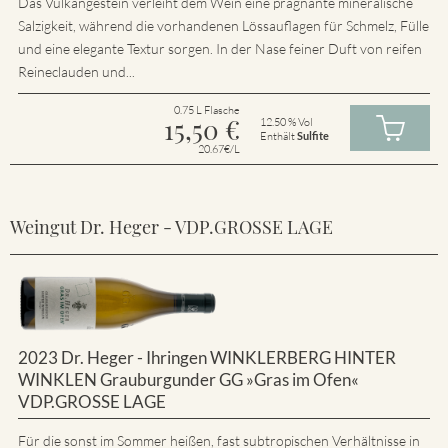
Das Vulkangestein verleiht dem Wein eine prägnante mineralische
Salzigkeit, während die vorhandenen Lössauflagen für Schmelz, Fülle
und eine elegante Textur sorgen. In der Nase feiner Duft von reifen
Reineclauden und...
0.75 L Flasche
15,50
€
12.50 % Vol
Enthält
Sulfite
20.67€/L
Weingut Dr. Heger - VDP.GROSSE LAGE
2023 Dr. Heger - Ihringen WINKLERBERG HINTER
WINKLEN Grauburgunder GG »Gras im Ofen«
VDP.GROSSE LAGE
Für die sonst im Sommer heißen, fast subtropischen Verhältnisse in