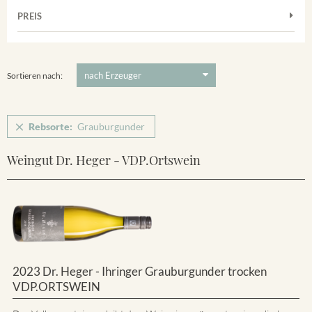
Muskateller
Vorderer Winklerberg
PREIS
2011
-
2025
Suchen
Riesling
Winklerberg
Silvaner
5 €
-
80 €
Suchen
Winklerberg Hinter Winklen
Spätburgunder
Sortieren nach:
Weissburgunder
Rebsorte:
Grauburgunder
Weingut Dr. Heger - VDP.Ortswein
2023 Dr. Heger - Ihringer Grauburgunder trocken
VDP.ORTSWEIN