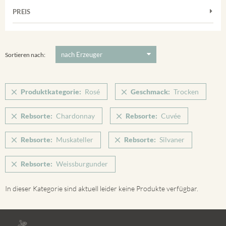
Muskateller
Vorderer Winklerberg
PREIS
2011
-
2025
Suchen
Riesling
Winklerberg
Silvaner
5 €
-
80 €
Suchen
Winklerberg Hinter Winklen
Spätburgunder
Sortieren nach:
Weissburgunder
Produktkategorie:
Rosé
Geschmack:
Trocken
Rebsorte:
Chardonnay
Rebsorte:
Cuvée
Rebsorte:
Muskateller
Rebsorte:
Silvaner
Rebsorte:
Weissburgunder
In dieser Kategorie sind aktuell leider keine Produkte verfügbar.