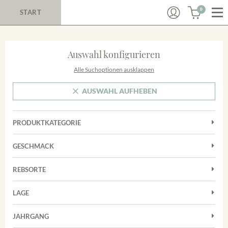
0
START
Auswahl konfigurieren
Alle Suchoptionen ausklappen
AUSWAHL AUFHEBEN
PRODUKTKATEGORIE
Cuvées
GESCHMACK
Magnum
Trocken
Rosé
REBSORTE
Chardonnay
Rotwein
LAGE
Cuvée
Weißwein
Achkarrer Schlossberg
Grauburgunder
JAHRGANG
Ihringer Winklerberg