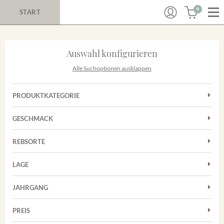
0
START
Auswahl konfigurieren
Alle Suchoptionen ausklappen
PRODUKTKATEGORIE
Cuvées
GESCHMACK
Magnum
Trocken
Rosé
REBSORTE
Chardonnay
Rotwein
LAGE
Cuvée
Weißwein
Achkarrer Schlossberg
Grauburgunder
JAHRGANG
Ihringer Winklerberg
Muskateller
Vorderer Winklerberg
PREIS
2011
-
2025
Suchen
Riesling