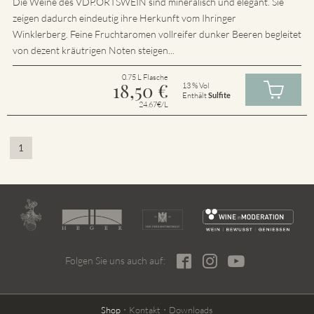
Die Weine des VDP.ORTSWEIN sind mineralisch und elegant. Sie
zeigen dadurch eindeutig ihre Herkunft vom Ihringer
Winklerberg. Feine Fruchtaromen vollreifer dunker Beeren begleitet
von dezent kräutrigen Noten steigen...
0.75 L Flasche
18,50
€
13 % Vol
Enthält
Sulfite
24.67€/L
1
Folgen Sie uns auch auf:
Shop
Kontakt
Downloads