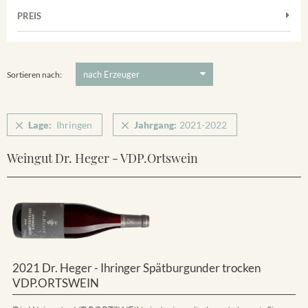
Muskateller
Vorderer Winklerberg
PREIS
2021
-
2022
Suchen
Riesling
Winklerberg
5 €
-
80 €
Suchen
Winklerberg Hinter Winklen
Sortieren nach:
Winklerberg Winklen
Breisacher Eckartsberg
Lage:
Ihringen
Jahrgang:
2021-2022
Ihringen
Weingut Dr. Heger - VDP.Ortswein
2021 Dr. Heger - Ihringer Spätburgunder trocken
VDP.ORTSWEIN