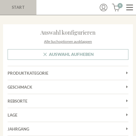
0
START
Auswahl konfigurieren
Alle Suchoptionen ausklappen
AUSWAHL AUFHEBEN
PRODUKTKATEGORIE
Cuvées
GESCHMACK
Magnum
Trocken
Rosé
REBSORTE
Chardonnay
Rotwein
LAGE
Cuvée
Weißwein
Achkarrer Schlossberg
Grauburgunder
JAHRGANG
Ihringer Winklerberg