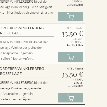
ERER WINKLERBERG bildet den
13.0 % Vol
Enthält
Sulfite
zellage Winklerberg. Feine Salzigkeit
ur. Hier findet sich eine einzigartige
en VORDERER WINKLERBERG
0.75 L Flasche
33,50
€
GROSSE LAGE
44.67€/L
ERER WINKLERBERG bildet den
13.50 % Vol
Enthält
Sulfite
zellage Winklerberg, eine der
er Ansprache ungemein
eifen frischen Äpfeln...
en VORDERER WINKLERBERG
0.75 L Flasche
33,50
€
GROSSE LAGE
44.67€/L
ERER WINKLERBERG bildet den
13 % Vol
Enthält
Sulfite
zellage Winklerberg, eine der
er Ansprache ungemein
eifen frischen Äpfeln...