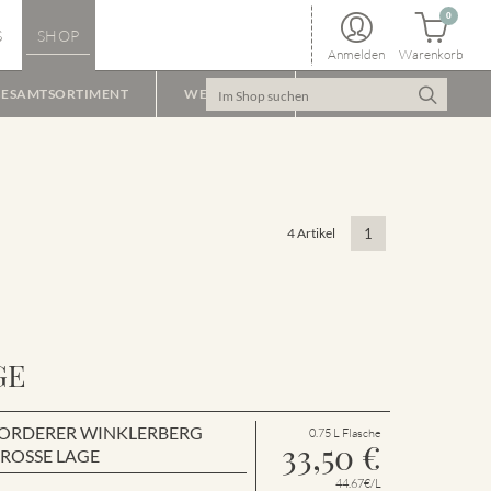
0
S
SHOP
Anmelden
Warenkorb
ESAMTSORTIMENT
WEINPAKET
4 Artikel
1
GE
en VORDERER WINKLERBERG
0.75 L Flasche
33,50
€
GROSSE LAGE
44.67€/L