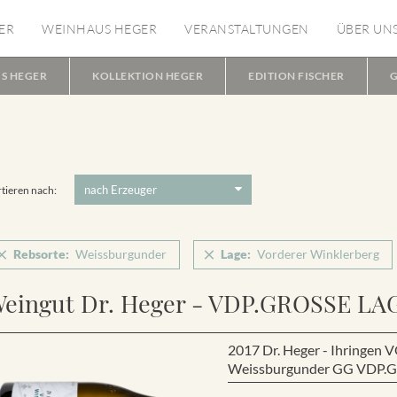
ER
WEINHAUS HEGER
VERANSTALTUNGEN
ÜBER UN
S HEGER
KOLLEKTION HEGER
EDITION FISCHER
G
tieren nach:
Rebsorte:
Weissburgunder
Lage:
Vorderer Winklerberg
eingut Dr. Heger - VDP.GROSSE LA
2017 Dr. Heger - Ihring
Weissburgunder GG VDP.