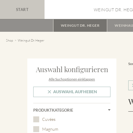
START
WEINGUT DR. HEG
WEINGUT DR. HEGER
WEINHAU
Shop
Weingut Dr. Heger
Sor
Auswahl konfigurieren
Alle Suchoptionen einklappen
AUSWAHL AUFHEBEN
W
PRODUKTKATEGORIE
Cuvées
Magnum