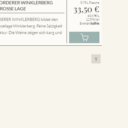
en VORDERER WINKLERBERG
0.75 L Flasche
33,50
€
GROSSE LAGE
44.67€/L
ERER WINKLERBERG bildet den
12.5 % Vol
Enthält
Sulfite
zellage Winklerberg. Feine Salzigkeit
tur. Die Weine zeigen sich karg und
1