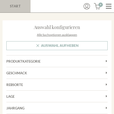
0
START
Auswahl konfigurieren
Alle Suchoptionen ausklappen
AUSWAHL AUFHEBEN
PRODUKTKATEGORIE
Cuvées
GESCHMACK
Magnum
Trocken
Rosé
REBSORTE
Chardonnay
Rotwein
LAGE
Cuvée
Weißwein
Achkarrer Schlossberg
Grauburgunder
JAHRGANG
Ihringer Winklerberg