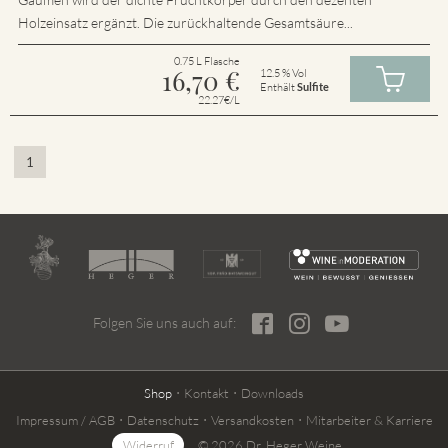
Holzeinsatz ergänzt. Die zurückhaltende Gesamtsäure...
0.75 L Flasche
16,70
€
12.5 % Vol
Enthält
Sulfite
22.27€/L
1
Folgen Sie uns auch auf:
Shop
Kontakt
Downloads
Impressum / AGB
Datenschutz
Versandkosten
Mitarbeiter & Karriere
Widerruf
© 2026 Dr. Heger Weine