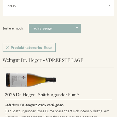
Muskateller
Vorderer Winklerberg
PREIS
2011
-
2025
Suchen
Riesling
Winklerberg
5 €
-
80 €
Suchen
Winklerberg Hinter Winklen
Sortieren nach:
Produktkategorie:
Rosé
Weingut Dr. Heger - VDP.ERSTE LAGE
2025 Dr. Heger - Spätburgunder Fumé
-Ab dem 14. August 2026 verfügbar-
Der Spätburgunder Rosé Fumé präsentiert sich intensiv duftig. Am
Gaumen wird der dichte Fruchtkörper durch den dezenten