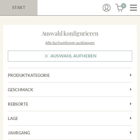
0
START
Auswahl konfigurieren
Alle Suchoptionen ausklappen
AUSWAHL AUFHEBEN
PRODUKTKATEGORIE
Cuvées
GESCHMACK
Magnum
Trocken
Rosé
REBSORTE
Chardonnay
Rotwein
LAGE
Cuvée
Weißwein
Achkarrer Schlossberg
Grauburgunder
JAHRGANG
Ihringer Winklerberg