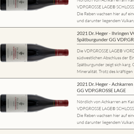
VDP.GROSSE LAGE® SCHLOSSBE
Die Reben wachsen hier auf ei
und darunter liegendem Vulkang
2021 Dr. Heger - Ihring
Spätburgunder GG VDP.G
Die VDP.GROSSE LAGE® VORD
südwestlichen Abschluss der Ei
Spätburgunder zeigt sich karg. 
Mineralität. Trotz des kräftigen
2021 Dr. Heger - Achkarr
GG VDP.GROSSE LAGE
Nördlich von Achkarren am Kaise
VDP.GROSSE LAGE® SCHLOSSBE
Die Reben wachsen hier auf ei
und darunter liegendem Vulkang