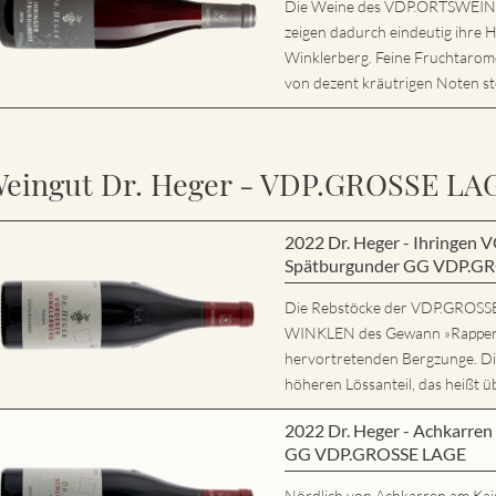
Die Weine des VDP.ORTSWEIN si
zeigen dadurch eindeutig ihre 
Winklerberg. Feine Fruchtarome
von dezent kräutrigen Noten ste
eingut Dr. Heger - VDP.GROSSE LA
2022 Dr. Heger - Ihring
Spätburgunder GG VDP.G
Die Rebstöcke der VDP.GRO
WINKLEN des Gewann »Rappene
hervortretenden Bergzunge. Di
höheren Lössanteil, das heißt ü
2022 Dr. Heger - Achkarr
GG VDP.GROSSE LAGE
Nördlich von Achkarren am Kaise