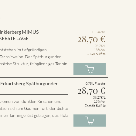
E
 Winklerberg MIMUS
L Flasche
28,70
€
P.ERSTE LAGE
28.7€/L
ntstehen im tiefgründigen
13 % Vol
Enthält
Sulfite
 Terroirweine. Der Spätburgunder
präzise Struktur, feingliedriges Tannin
r Eckartsberg Spätburgunder
0.75 L Flasche
28,70
€
38.27€/L
t Aromen von dunklen Kirschen und
13 % Vol
Enthält
Sulfite
etzen sich am Gaumen fort, der dichte
inen Tanningerüst getragen, das Holz