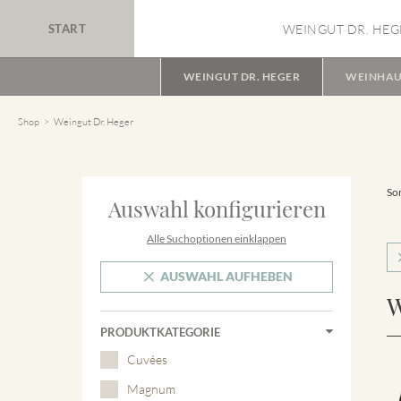
START
WEINGUT DR. HEG
WEINGUT DR. HEGER
WEINHAU
Shop
Weingut Dr. Heger
Sor
Auswahl konfigurieren
Alle Suchoptionen einklappen
AUSWAHL AUFHEBEN
W
PRODUKTKATEGORIE
Cuvées
Magnum