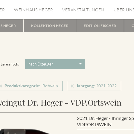
ER
WEINHAUS HEGER
VERANSTALTUNGEN
ÜBER UN
S HEGER
KOLLEKTION HEGER
EDITION FISCHER
G
tieren nach:
Produktkategorie:
Rotwein
Jahrgang:
2021-2022
eingut Dr. Heger - VDP.Ortswein
2021 Dr. Heger - Ihringer 
VDP.ORTSWEIN