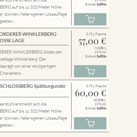
Enthält
Sulfite
RG auf bis zu 310 Meter Höhe.
ner dünnen, heterogenen Lössauflage
estein...
en VORDERER WINKLERBERG
0.75 L Flasche
57,00
€
ROSSE LAGE
76.00€/L
ERER WINKLERBERG bildet den
13 % Vol
Enthält
Sulfite
nzellage Winklerberg. Der
Geprägt von einer einzigartigen
 Charakters...
en SCHLOSSBERG Spätburgunder
0.75 L Flasche
60,00
€
80.00€/L
rstuhl erstreckt sich die
13 % Vol
Enthält
Sulfite
RG auf bis zu 310 Meter Höhe.
ner dünnen, heterogenen Lössauflage
estein...