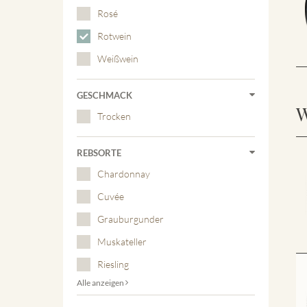
Rosé
Rotwein
Weißwein
GESCHMACK
W
Trocken
REBSORTE
Chardonnay
Cuvée
Grauburgunder
Muskateller
Riesling
Alle anzeigen