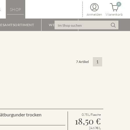
0
S
SHOP
Anmelden
Warenkorb
ESAMTSORTIMENT
WEINPAKET
7 Artikel
1
Spätburgunder trocken
0.75 L Flasche
18,50
€
24.67€/L