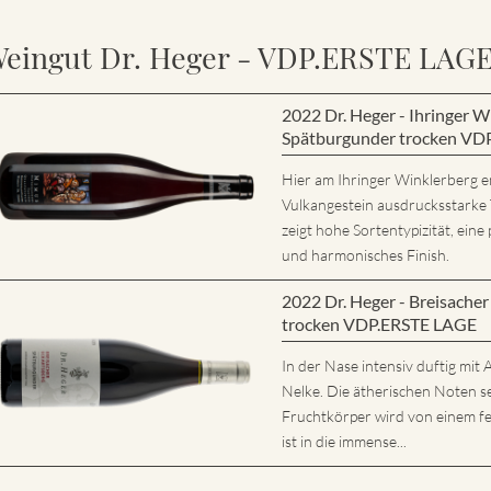
eingut Dr. Heger - VDP.ERSTE LAG
2022 Dr. Heger - Ihringer
Spätburgunder trocken VD
Hier am Ihringer Winklerberg e
Vulkangestein ausdrucksstarke
zeigt hohe Sortentypizität, eine 
und harmonisches Finish.
2022 Dr. Heger - Breisache
trocken VDP.ERSTE LAGE
In der Nase intensiv duftig mi
Nelke. Die ätherischen Noten s
Fruchtkörper wird von einem fe
ist in die immense...