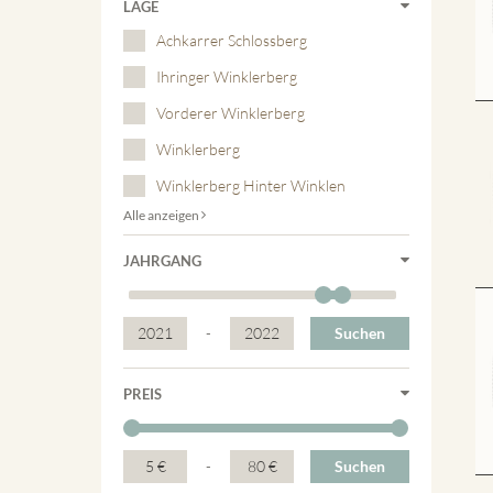
LAGE
Achkarrer Schlossberg
Ihringer Winklerberg
Vorderer Winklerberg
Winklerberg
Winklerberg Hinter Winklen
Alle anzeigen
JAHRGANG
2021
-
2022
Suchen
PREIS
5 €
-
80 €
Suchen