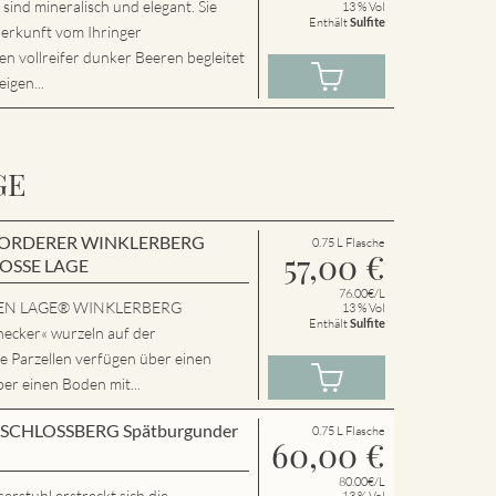
nd mineralisch und elegant. Sie
13 % Vol
Enthält
Sulfite
Herkunft vom Ihringer
n vollreifer dunker Beeren begleitet
igen...
GE
en VORDERER WINKLERBERG
0.75 L Flasche
57,00
€
ROSSE LAGE
76.00€/L
SSEN LAGE® WINKLERBERG
13 % Vol
Enthält
Sulfite
cker« wurzeln auf der
e Parzellen verfügen über einen
ber einen Boden mit...
en SCHLOSSBERG Spätburgunder
0.75 L Flasche
60,00
€
80.00€/L
rstuhl erstreckt sich die
13 % Vol