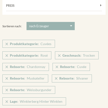
Muskateller
Vorderer Winklerberg
PREIS
2011
-
2025
Suchen
Riesling
Winklerberg
Silvaner
5 €
-
80 €
Suchen
Winklerberg Hinter Winklen
Spätburgunder
Sortieren nach:
Winklerberg Winklen
Weissburgunder
Breisacher Eckartsberg
Produktkategorie:
Cuvées
Ihringen
Produktkategorie:
Rosé
Geschmack:
Trocken
Rebsorte:
Chardonnay
Rebsorte:
Cuvée
Rebsorte:
Muskateller
Rebsorte:
Silvaner
Rebsorte:
Weissburgunder
Lage:
Winklerberg Hinter Winklen