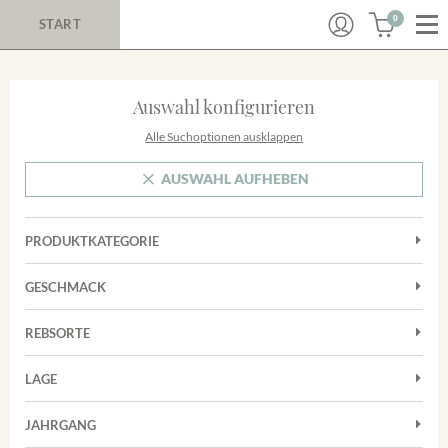
0
START
Auswahl konfigurieren
Alle Suchoptionen ausklappen
AUSWAHL AUFHEBEN
PRODUKTKATEGORIE
Cuvées
GESCHMACK
Magnum
Trocken
Rosé
REBSORTE
Chardonnay
Rotwein
LAGE
Cuvée
Weißwein
Achkarrer Schlossberg
Grauburgunder
JAHRGANG
Ihringer Winklerberg