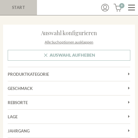
0
START
Auswahl konfigurieren
Alle Suchoptionen ausklappen
AUSWAHL AUFHEBEN
PRODUKTKATEGORIE
Cuvées
GESCHMACK
Magnum
Trocken
Rosé
REBSORTE
Chardonnay
Rotwein
LAGE
Cuvée
Weißwein
Achkarrer Schlossberg
Grauburgunder
JAHRGANG
Ihringer Winklerberg