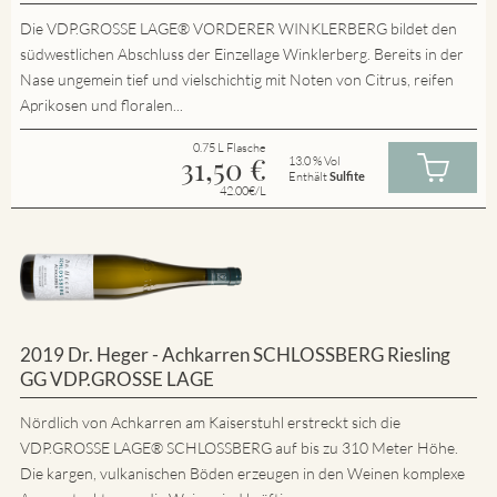
Die VDP.GROSSE LAGE® VORDERER WINKLERBERG bildet den
südwestlichen Abschluss der Einzellage Winklerberg. Bereits in der
Nase ungemein tief und vielschichtig mit Noten von Citrus, reifen
Aprikosen und floralen...
0.75 L Flasche
31,50
€
13.0 % Vol
Enthält
Sulfite
42.00€/L
2019 Dr. Heger - Achkarren SCHLOSSBERG Riesling
GG VDP.GROSSE LAGE
Nördlich von Achkarren am Kaiserstuhl erstreckt sich die
VDP.GROSSE LAGE® SCHLOSSBERG auf bis zu 310 Meter Höhe.
Die kargen, vulkanischen Böden erzeugen in den Weinen komplexe