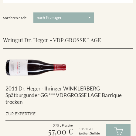
Winklerberg
5 €
-
80 €
Suchen
Winklerberg Hinter Winklen
Sortieren nach:
Weingut Dr. Heger - VDP.GROSSE LAGE
2011 Dr. Heger - Ihringer WINKLERBERG
Spätburgunder GG *** VDP.GROSSE LAGE Barrique
trocken
ZUR EXPERTISE
0.75 L Flasche
57,00
€
13.5 % Vol
Enthält
Sulfite