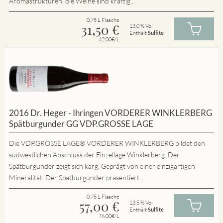
Aromastrukturen, die Weine sind kräftig...
0.75 L Flasche
31,50
€
13.0 % Vol
Enthält
Sulfite
42.00€/L
2016 Dr. Heger - Ihringen VORDERER WINKLERBERG
Spätburgunder GG VDP.GROSSE LAGE
Die VDP.GROSSE LAGE® VORDERER WINKLERBERG bildet den
südwestlichen Abschluss der Einzellage Winklerberg. Der
Spätburgunder zeigt sich karg. Geprägt von einer einzigartigen
Mineralität. Der Spätburgunder präsentiert...
0.75 L Flasche
57,00
€
13.5 % Vol
Enthält
Sulfite
76.00€/L