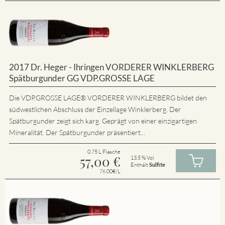
2017 Dr. Heger - Ihringen VORDERER WINKLERBERG
Spätburgunder GG VDP.GROSSE LAGE
Die VDP.GROSSE LAGE® VORDERER WINKLERBERG bildet den
südwestlichen Abschluss der Einzellage Winklerberg. Der
Spätburgunder zeigt sich karg. Geprägt von einer einzigartigen
Mineralität. Der Spätburgunder präsentiert...
0.75 L Flasche
57,00
€
13.5 % Vol
Enthält
Sulfite
76.00€/L