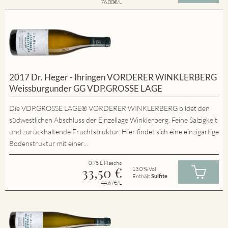
76.00€/L
2017 Dr. Heger - Ihringen VORDERER WINKLERBERG
Weissburgunder GG VDP.GROSSE LAGE
Die VDP.GROSSE LAGE® VORDERER WINKLERBERG bildet den
südwestlichen Abschluss der Einzellage Winklerberg. Feine Salzigkeit
und zurückhaltende Fruchtstruktur. Hier findet sich eine einzigartige
Bodenstruktur mit einer...
0.75 L Flasche
33,50
€
13.0 % Vol
Enthält
Sulfite
44.67€/L