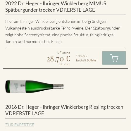
2022 Dr. Heger - Ihringer Winklerberg MIMUS
Spätburgunder trocken VDP.ERSTE LAGE
Hier am Ihringer Winklerberg entstehen im tiefgründigen
Vulkangestein ausdrucksstarke Terroirweine. Der Spätburgunder
zeigt hohe Sortentypizität, eine präzise Struktur, feingliedriges
Tannin und harmonisches Finish.
L Flasche
28,70
€
13 % Vol
Enthält
Sulfite
28.7€/L
2016 Dr. Heger - Ihringer Winklerberg Riesling trocken
VDP.ERSTE LAGE
ZUR EXPERTISE