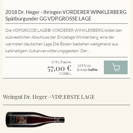
2018 Dr. Heger - Ihringen VORDERER WINKLERBERG
Spätburgunder GG VDP.GROSSE LAGE
Die VDP.GROSSE LAGE® VORDERER WINKLERBERG bildet den
südwestlichen Abschluss der Einzellage Winklerberg, eine der
wärmsten deutschen Lage.Die Böden bestehen weitgehend aus
kalkhaltigem Vulkanverwitterungsgestein. Der...
0.75 L Flasche
57,00
€
13.5 % Vol
Enthält
Sulfite
76.00€/L
Weingut Dr. Heger - VDP.ERSTE LAGE