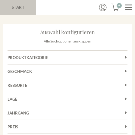
0
START
Auswahl konfigurieren
Alle Suchoptionen ausklappen
PRODUKTKATEGORIE
Cuvées
GESCHMACK
Magnum
Trocken
Rosé
REBSORTE
Chardonnay
Rotwein
LAGE
Cuvée
Weißwein
Achkarrer Schlossberg
Grauburgunder
JAHRGANG
Ihringer Winklerberg
Muskateller
Vorderer Winklerberg
PREIS
2011
-
2025
Suchen
Riesling