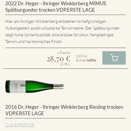
2022 Dr. Heger - Ihringer Winklerberg MIMUS
Spätburgunder trocken VDP.ERSTE LAGE
Hier am Ihringer Winklerberg entstehen im tiefgründigen
Vulkangestein ausdrucksstarke Terroirweine. Der Spätburgunder
zeigt hohe Sortentypizität, eine präzise Struktur, feingliedriges
Tannin und harmonisches Finish.
L Flasche
28,70
€
13 % Vol
Enthält
Sulfite
28.7€/L
2016 Dr. Heger - Ihringer Winklerberg Riesling trocken
VDP.ERSTE LAGE
ZUR EXPERTISE