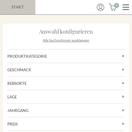
0
START
Auswahl konfigurieren
Alle Suchoptionen ausklappen
PRODUKTKATEGORIE
Cuvées
GESCHMACK
Magnum
Trocken
Rosé
REBSORTE
Chardonnay
Rotwein
LAGE
Cuvée
Weißwein
Achkarrer Schlossberg
Grauburgunder
JAHRGANG
Ihringer Winklerberg
Muskateller
Vorderer Winklerberg
PREIS
2011
-
2025
Suchen
Riesling