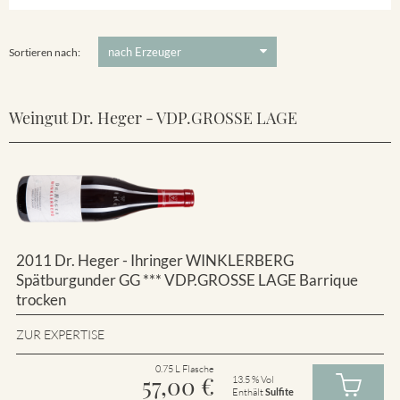
Winklerberg
5 €
-
80 €
Suchen
Winklerberg Hinter Winklen
Sortieren nach:
Weingut Dr. Heger - VDP.GROSSE LAGE
2011 Dr. Heger - Ihringer WINKLERBERG
Spätburgunder GG *** VDP.GROSSE LAGE Barrique
trocken
ZUR EXPERTISE
0.75 L Flasche
57,00
€
13.5 % Vol
Enthält
Sulfite