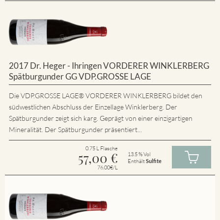
2017 Dr. Heger - Ihringen VORDERER WINKLERBERG
Spätburgunder GG VDP.GROSSE LAGE
Die VDP.GROSSE LAGE® VORDERER WINKLERBERG bildet den
südwestlichen Abschluss der Einzellage Winklerberg. Der
Spätburgunder zeigt sich karg. Geprägt von einer einzigartigen
Mineralität. Der Spätburgunder präsentiert...
0.75 L Flasche
57,00
€
13.5 % Vol
Enthält
Sulfite
76.00€/L