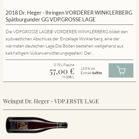
2018 Dr. Heger - Ihringen VORDERER WINKLERBERG
Spätburgunder GG VDP.GROSSE LAGE
Die VDP.GROSSE LAGE® VORDERER WINKLERBERG bildet den
südwestlichen Abschluss der Einzellage Winklerberg, eine der
wärmsten deutschen Lage.Die Böden bestehen weitgehend aus
kalkhaltigem Vulkanverwitterungsgestein. Der...
0.75 L Flasche
57,00
€
13.5 % Vol
Enthält
Sulfite
76.00€/L
Weingut Dr. Heger - VDP.ERSTE LAGE