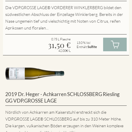
Die VDP.GROSSE LAGE® VORDERER WINKLERBERG bildet den
südwestlichen Abschluss der Einzellage Winklerberg. Bereits in der
Nase ungemein tief und vielschichtig mit Noten von Citrus, reifen
Aprikosen und floralen...
0.75 L Flasche
31,50
€
13.0 % Vol
Enthält
Sulfite
42.00€/L
2019 Dr. Heger - Achkarren SCHLOSSBERG Riesling
GG VDP.GROSSE LAGE
Nördlich von Achkarren am Kaiserstuhl erstreckt sich die
VDP.GROSSE LAGE® SCHLOSSBERG auf bis zu 310 Meter Höhe.
Die kargen, vulkanischen Böden erzeugen in den Weinen komplexe