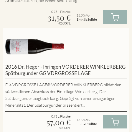
Aromastrukturen, die Weine sind kräftig...
0.75 L Flasche
31,50
€
13.0 % Vol
Enthält
Sulfite
42.00€/L
2016 Dr. Heger - Ihringen VORDERER WINKLERBERG
Spätburgunder GG VDP.GROSSE LAGE
Die VDP.GROSSE LAGE® VORDERER WINKLERBERG bildet den
südwestlichen Abschluss der Einzellage Winklerberg. Der
Spätburgunder zeigt sich karg. Geprägt von einer einzigartigen
Mineralität. Der Spätburgunder präsentiert...
0.75 L Flasche
57,00
€
13.5 % Vol
Enthält
Sulfite
76.00€/L