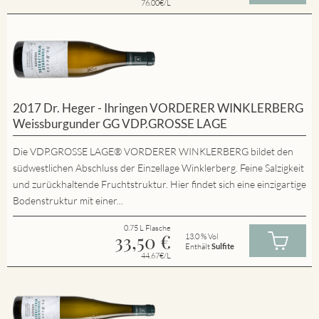
76.00€/L
2017 Dr. Heger - Ihringen VORDERER WINKLERBERG
Weissburgunder GG VDP.GROSSE LAGE
Die VDP.GROSSE LAGE® VORDERER WINKLERBERG bildet den
südwestlichen Abschluss der Einzellage Winklerberg. Feine Salzigkeit
und zurückhaltende Fruchtstruktur. Hier findet sich eine einzigartige
Bodenstruktur mit einer...
0.75 L Flasche
33,50
€
13.0 % Vol
Enthält
Sulfite
44.67€/L