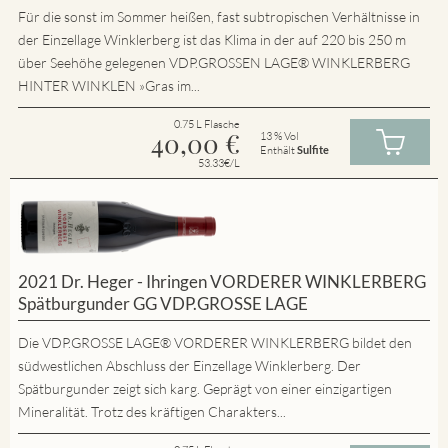
Für die sonst im Sommer heißen, fast subtropischen Verhältnisse in
der Einzellage Winklerberg ist das Klima in der auf 220 bis 250 m
über Seehöhe gelegenen VDP.GROSSEN LAGE® WINKLERBERG
HINTER WINKLEN »Gras im...
0.75 L Flasche
40,00
€
13 % Vol
Enthält
Sulfite
53.33€/L
2021 Dr. Heger - Ihringen VORDERER WINKLERBERG
Spätburgunder GG VDP.GROSSE LAGE
Die VDP.GROSSE LAGE® VORDERER WINKLERBERG bildet den
südwestlichen Abschluss der Einzellage Winklerberg. Der
Spätburgunder zeigt sich karg. Geprägt von einer einzigartigen
Mineralität. Trotz des kräftigen Charakters...