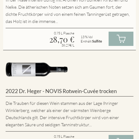
Nelke. Die ätherischen Noten setzen sich am Gaumen fort, der
dichte Fruchtkörper wird von einem feinen Tanningerüst getragen,
das Holz ist in die immense...
0.75 L Flasche
28,70
€
13 % Vol
Enthält
Sulfite
38.27€/L
2022 Dr. Heger - NOVIS Rotwein-Cuvée trocken
Die Trauben für diesen Wein stammen aus der Lage Ihringer
Winklerberg, welcher als einer der wärmsten Weinberge
Deutschlands gilt. Der intensive Fruchtkörper wird von einer
eleganten Säure und seidigen Tanninstruktur...
0.75 L Flasche