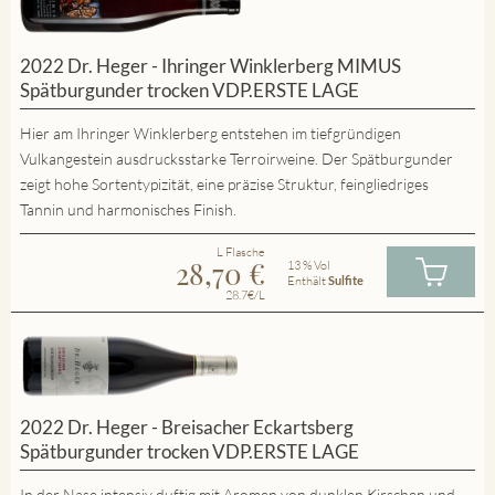
2022 Dr. Heger - Ihringer Winklerberg MIMUS
Spätburgunder trocken VDP.ERSTE LAGE
Hier am Ihringer Winklerberg entstehen im tiefgründigen
Vulkangestein ausdrucksstarke Terroirweine. Der Spätburgunder
zeigt hohe Sortentypizität, eine präzise Struktur, feingliedriges
Tannin und harmonisches Finish.
L Flasche
28,70
€
13 % Vol
Enthält
Sulfite
28.7€/L
2022 Dr. Heger - Breisacher Eckartsberg
Spätburgunder trocken VDP.ERSTE LAGE
In der Nase intensiv duftig mit Aromen von dunklen Kirschen und