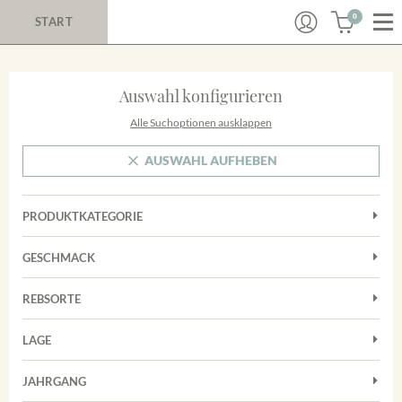
0
START
Auswahl konfigurieren
Alle Suchoptionen ausklappen
AUSWAHL AUFHEBEN
PRODUKTKATEGORIE
Cuvées
GESCHMACK
Magnum
Trocken
Rosé
REBSORTE
Chardonnay
Rotwein
LAGE
Cuvée
Weißwein
Achkarrer Schlossberg
Grauburgunder
JAHRGANG
Ihringer Winklerberg