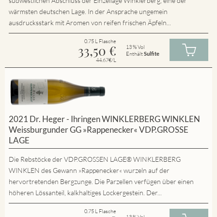
südwestlichen Abschluss der Einzellage Winklerberg, eine der
wärmsten deutschen Lage. In der Ansprache ungemein
ausdrucksstark mit Aromen von reifen frischen Äpfeln...
0.75 L Flasche
33,50
€
13 % Vol
Enthält
Sulfite
44.67€/L
2021 Dr. Heger - Ihringen WINKLERBERG WINKLEN
Weissburgunder GG »Rappenecker« VDP.GROSSE
LAGE
Die Rebstöcke der VDP.GROSSEN LAGE® WINKLERBERG
WINKLEN des Gewann »Rappenecker« wurzeln auf der
hervortretenden Bergzunge. Die Parzellen verfügen über einen
höheren Lössanteil, kalkhaltiges Lockergestein. Der...
0.75 L Flasche
13 % Vol