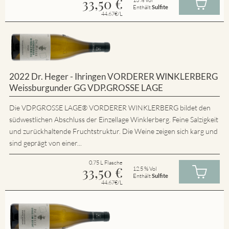
33,50
€
Enthält
Sulfite
44.67€/L
2022 Dr. Heger - Ihringen VORDERER WINKLERBERG
Weissburgunder GG VDP.GROSSE LAGE
Die VDP.GROSSE LAGE® VORDERER WINKLERBERG bildet den
südwestlichen Abschluss der Einzellage Winklerberg. Feine Salzigkeit
und zurückhaltende Fruchtstruktur. Die Weine zeigen sich karg und
sind geprägt von einer...
0.75 L Flasche
33,50
€
12.5 % Vol
Enthält
Sulfite
44.67€/L