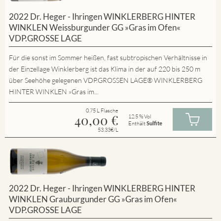
2022 Dr. Heger - Ihringen WINKLERBERG HINTER
WINKLEN Weissburgunder GG »Gras im Ofen«
VDP.GROSSE LAGE
Für die sonst im Sommer heißen, fast subtropischen Verhältnisse in
der Einzellage Winklerberg ist das Klima in der auf 220 bis 250 m
über Seehöhe gelegenen VDP.GROSSEN LAGE® WINKLERBERG
HINTER WINKLEN »Gras im...
0.75 L Flasche
40,00
€
12.5 % Vol
Enthält
Sulfite
53.33€/L
2022 Dr. Heger - Ihringen WINKLERBERG HINTER
WINKLEN Grauburgunder GG »Gras im Ofen«
VDP.GROSSE LAGE