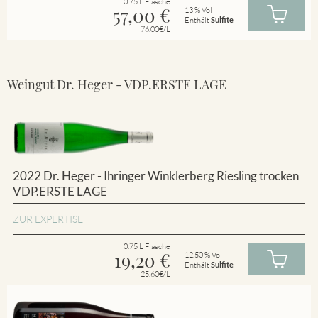
0.75 L Flasche
57,00
€
13 % Vol
Enthält
Sulfite
76.00€/L
Weingut Dr. Heger - VDP.ERSTE LAGE
2022 Dr. Heger - Ihringer Winklerberg Riesling trocken
VDP.ERSTE LAGE
ZUR EXPERTISE
0.75 L Flasche
19,20
€
12.50 % Vol
Enthält
Sulfite
25.60€/L