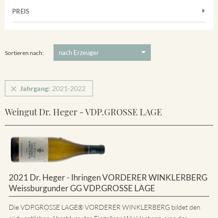
Muskateller
Vorderer Winklerberg
PREIS
2021
-
2022
Suchen
Riesling
Winklerberg
5 €
-
80 €
Suchen
Winklerberg Hinter Winklen
Sortieren nach:
Jahrgang:
2021-2022
Weingut Dr. Heger - VDP.GROSSE LAGE
2021 Dr. Heger - Ihringen VORDERER WINKLERBERG
Weissburgunder GG VDP.GROSSE LAGE
Die VDP.GROSSE LAGE® VORDERER WINKLERBERG bildet den