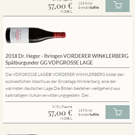
57,00
€
13.5 % Vol
Enthält
Sulfite
76.00€/L
2018 Dr. Heger - Ihringen VORDERER WINKLERBERG
Spätburgunder GG VDP.GROSSE LAGE
Die VDP.GROSSE LAGE® VORDERER WINKLERBERG bildet den
südwestlichen Abschluss der Einzellage Winklerberg, eine der
wärmsten deutschen Lage.Die Böden bestehen weitgehend aus
kalkhaltigem Vulkanverwitterungsgestein. Der...
0.75 L Flasche
57,00
€
13.5 % Vol
Enthält
Sulfite
76.00€/L