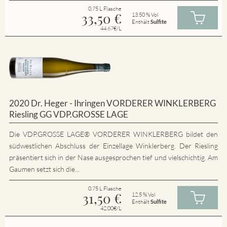
0.75 L Flasche
33,50
€
13.50 % Vol
Enthält
Sulfite
44.67€/L
2020 Dr. Heger - Ihringen VORDERER WINKLERBERG
Riesling GG VDP.GROSSE LAGE
Die VDP.GROSSE LAGE® VORDERER WINKLERBERG bildet den
südwestlichen Abschluss der Einzellage Winklerberg. Der Riesling
präsentiert sich in der Nase ausgesprochen tief und vielschichtig. Am
Gaumen setzt sich die...
0.75 L Flasche
31,50
€
12.5 % Vol
Enthält
Sulfite
42.00€/L