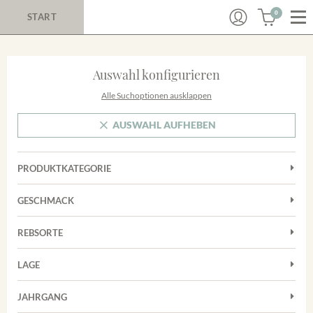
0
START
Auswahl konfigurieren
Alle Suchoptionen ausklappen
AUSWAHL AUFHEBEN
PRODUKTKATEGORIE
Cuvées
GESCHMACK
Magnum
Trocken
Rosé
REBSORTE
Chardonnay
Rotwein
LAGE
Cuvée
Weißwein
Achkarrer Schlossberg
Grauburgunder
JAHRGANG
Ihringer Winklerberg