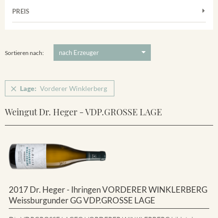
Muskateller
Vorderer Winklerberg
PREIS
2011
-
2025
Suchen
Riesling
Winklerberg
5 €
-
80 €
Suchen
Winklerberg Hinter Winklen
Sortieren nach:
Winklerberg Winklen
Breisacher Eckartsberg
Lage:
Vorderer Winklerberg
Ihringen
Weingut Dr. Heger - VDP.GROSSE LAGE
2017 Dr. Heger - Ihringen VORDERER WINKLERBERG
Weissburgunder GG VDP.GROSSE LAGE