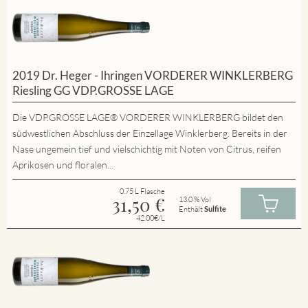
2019 Dr. Heger - Ihringen VORDERER WINKLERBERG
Riesling GG VDP.GROSSE LAGE
Die VDP.GROSSE LAGE® VORDERER WINKLERBERG bildet den
südwestlichen Abschluss der Einzellage Winklerberg. Bereits in der
Nase ungemein tief und vielschichtig mit Noten von Citrus, reifen
Aprikosen und floralen...
0.75 L Flasche
31,50
€
13.0 % Vol
Enthält
Sulfite
42.00€/L