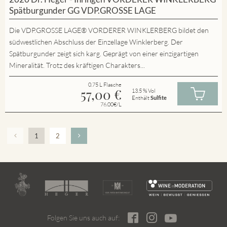
Spätburgunder GG VDP.GROSSE LAGE
Die VDP.GROSSE LAGE® VORDERER WINKLERBERG bildet den
südwestlichen Abschluss der Einzellage Winklerberg. Der
Spätburgunder zeigt sich karg. Geprägt von einer einzigartigen
Mineralität. Trotz des kräftigen Charakters...
0.75 L Flasche
57,00
€
13.5 % Vol
Enthält
Sulfite
76.00€/L
1
2
Folgen Sie uns auch auf: