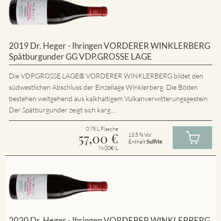
2019 Dr. Heger - Ihringen VORDERER WINKLERBERG
Spätburgunder GG VDP.GROSSE LAGE
Die VDP.GROSSE LAGE® VORDERER WINKLERBERG bildet den
südwestlichen Abschluss der Einzellage Winklerberg. Die Böden
bestehen weitgehend aus kalkhaltigem Vulkanverwitterungsgestein.
Der Spätburgunder zeigt sich karg....
0.75 L Flasche
57,00
€
13.5 % Vol
Enthält
Sulfite
76.00€/L
2020 Dr. Heger - Ihringen VORDERER WINKLERBERG