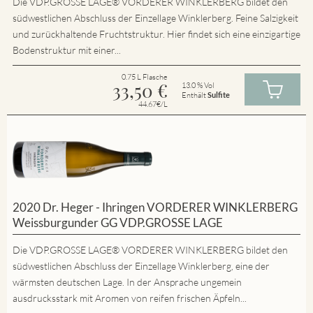
Die VDP.GROSSE LAGE® VORDERER WINKLERBERG bildet den
südwestlichen Abschluss der Einzellage Winklerberg. Feine Salzigkeit
und zurückhaltende Fruchtstruktur. Hier findet sich eine einzigartige
Bodenstruktur mit einer...
0.75 L Flasche
33,50
€
13.0 % Vol
Enthält
Sulfite
44.67€/L
2020 Dr. Heger - Ihringen VORDERER WINKLERBERG
Weissburgunder GG VDP.GROSSE LAGE
Die VDP.GROSSE LAGE® VORDERER WINKLERBERG bildet den
südwestlichen Abschluss der Einzellage Winklerberg, eine der
wärmsten deutschen Lage. In der Ansprache ungemein
ausdrucksstark mit Aromen von reifen frischen Äpfeln...