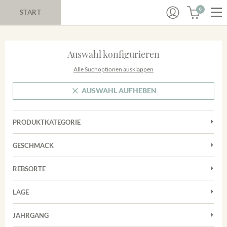
0
START
Auswahl konfigurieren
Alle Suchoptionen ausklappen
AUSWAHL AUFHEBEN
PRODUKTKATEGORIE
Cuvées
GESCHMACK
Magnum
Trocken
Rosé
REBSORTE
Chardonnay
Rotwein
LAGE
Cuvée
Weißwein
Achkarrer Schlossberg
Grauburgunder
JAHRGANG
Ihringer Winklerberg