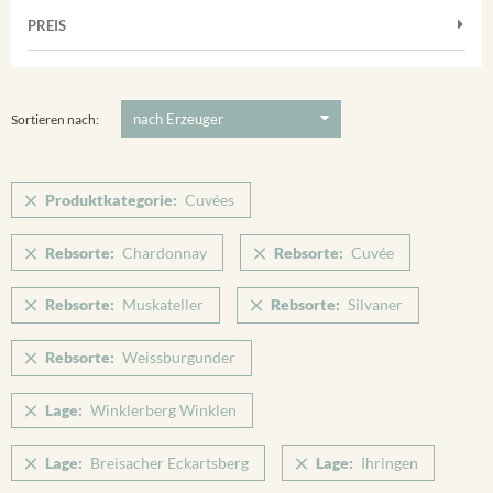
Muskateller
Vorderer Winklerberg
PREIS
2011
-
2025
Suchen
Riesling
Winklerberg
Silvaner
5 €
-
80 €
Suchen
Winklerberg Hinter Winklen
Spätburgunder
Sortieren nach:
Winklerberg Winklen
Weissburgunder
Breisacher Eckartsberg
Produktkategorie:
Cuvées
Ihringen
Rebsorte:
Chardonnay
Rebsorte:
Cuvée
Rebsorte:
Muskateller
Rebsorte:
Silvaner
Rebsorte:
Weissburgunder
Lage:
Winklerberg Winklen
Lage:
Breisacher Eckartsberg
Lage:
Ihringen