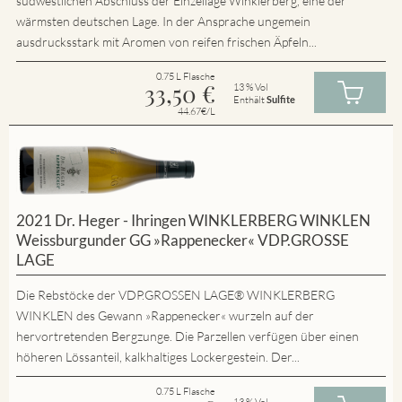
südwestlichen Abschluss der Einzellage Winklerberg, eine der
wärmsten deutschen Lage. In der Ansprache ungemein
ausdrucksstark mit Aromen von reifen frischen Äpfeln...
0.75 L Flasche
33,50
€
13 % Vol
Enthält
Sulfite
44.67€/L
2021 Dr. Heger - Ihringen WINKLERBERG WINKLEN
Weissburgunder GG »Rappenecker« VDP.GROSSE
LAGE
Die Rebstöcke der VDP.GROSSEN LAGE® WINKLERBERG
WINKLEN des Gewann »Rappenecker« wurzeln auf der
hervortretenden Bergzunge. Die Parzellen verfügen über einen
höheren Lössanteil, kalkhaltiges Lockergestein. Der...
0.75 L Flasche
13 % Vol