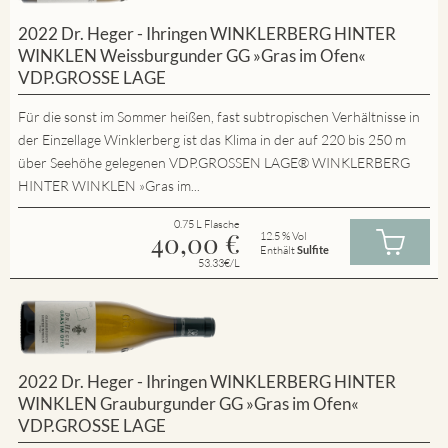
2022 Dr. Heger - Ihringen WINKLERBERG HINTER
WINKLEN Weissburgunder GG »Gras im Ofen«
VDP.GROSSE LAGE
Für die sonst im Sommer heißen, fast subtropischen Verhältnisse in
der Einzellage Winklerberg ist das Klima in der auf 220 bis 250 m
über Seehöhe gelegenen VDP.GROSSEN LAGE® WINKLERBERG
HINTER WINKLEN »Gras im...
0.75 L Flasche
40,00
€
12.5 % Vol
Enthält
Sulfite
53.33€/L
2022 Dr. Heger - Ihringen WINKLERBERG HINTER
WINKLEN Grauburgunder GG »Gras im Ofen«
VDP.GROSSE LAGE