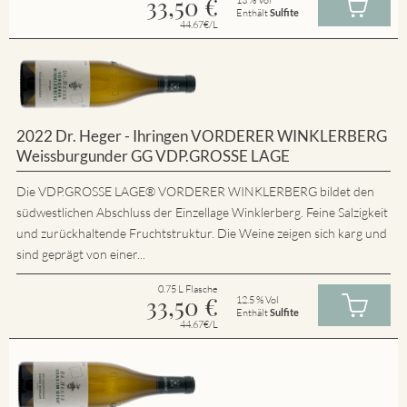
33,50
€
Enthält
Sulfite
44.67€/L
2022 Dr. Heger - Ihringen VORDERER WINKLERBERG
Weissburgunder GG VDP.GROSSE LAGE
Die VDP.GROSSE LAGE® VORDERER WINKLERBERG bildet den
südwestlichen Abschluss der Einzellage Winklerberg. Feine Salzigkeit
und zurückhaltende Fruchtstruktur. Die Weine zeigen sich karg und
sind geprägt von einer...
0.75 L Flasche
33,50
€
12.5 % Vol
Enthält
Sulfite
44.67€/L