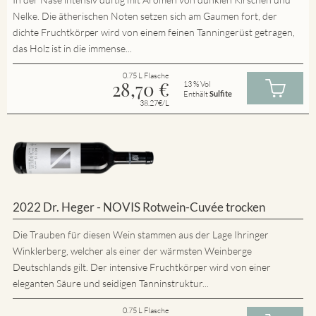
Nelke. Die ätherischen Noten setzen sich am Gaumen fort, der
dichte Fruchtkörper wird von einem feinen Tanningerüst getragen,
das Holz ist in die immense...
0.75 L Flasche
28,70
€
13 % Vol
Enthält
Sulfite
38.27€/L
2022 Dr. Heger - NOVIS Rotwein-Cuvée trocken
Die Trauben für diesen Wein stammen aus der Lage Ihringer
Winklerberg, welcher als einer der wärmsten Weinberge
Deutschlands gilt. Der intensive Fruchtkörper wird von einer
eleganten Säure und seidigen Tanninstruktur...
0.75 L Flasche