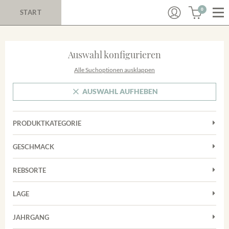
0
START
Auswahl konfigurieren
Alle Suchoptionen ausklappen
AUSWAHL AUFHEBEN
PRODUKTKATEGORIE
Cuvées
GESCHMACK
Magnum
Trocken
Rotwein
REBSORTE
Chardonnay
Weißwein
LAGE
Cuvée
Achkarrer Schlossberg
Grauburgunder
JAHRGANG
Ihringer Winklerberg