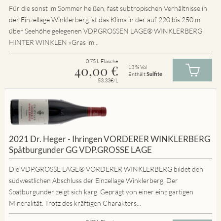
Für die sonst im Sommer heißen, fast subtropischen Verhältnisse in
der Einzellage Winklerberg ist das Klima in der auf 220 bis 250 m
über Seehöhe gelegenen VDP.GROSSEN LAGE® WINKLERBERG
HINTER WINKLEN »Gras im...
0.75 L Flasche
40,00
€
13 % Vol
Enthält
Sulfite
53.33€/L
2021 Dr. Heger - Ihringen VORDERER WINKLERBERG
Spätburgunder GG VDP.GROSSE LAGE
Die VDP.GROSSE LAGE® VORDERER WINKLERBERG bildet den
südwestlichen Abschluss der Einzellage Winklerberg. Der
Spätburgunder zeigt sich karg. Geprägt von einer einzigartigen
Mineralität. Trotz des kräftigen Charakters...