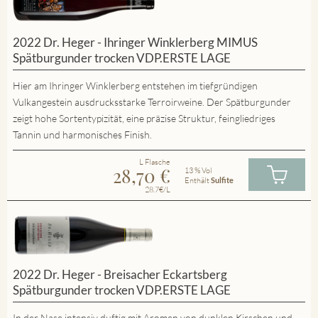
2022 Dr. Heger - Ihringer Winklerberg MIMUS
Spätburgunder trocken VDP.ERSTE LAGE
Hier am Ihringer Winklerberg entstehen im tiefgründigen
Vulkangestein ausdrucksstarke Terroirweine. Der Spätburgunder
zeigt hohe Sortentypizität, eine präzise Struktur, feingliedriges
Tannin und harmonisches Finish.
L Flasche
28,70
€
13 % Vol
Enthält
Sulfite
28.7€/L
2022 Dr. Heger - Breisacher Eckartsberg
Spätburgunder trocken VDP.ERSTE LAGE
In der Nase intensiv duftig mit Aromen von dunklen Kirschen und