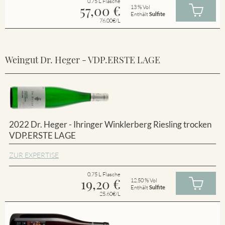
0.75 L Flasche
57,00
€
13 % Vol
Enthält
Sulfite
76.00€/L
Weingut Dr. Heger - VDP.ERSTE LAGE
2022 Dr. Heger - Ihringer Winklerberg Riesling trocken
VDP.ERSTE LAGE
ZUR EXPERTISE
0.75 L Flasche
19,20
€
12.50 % Vol
Enthält
Sulfite
25.60€/L