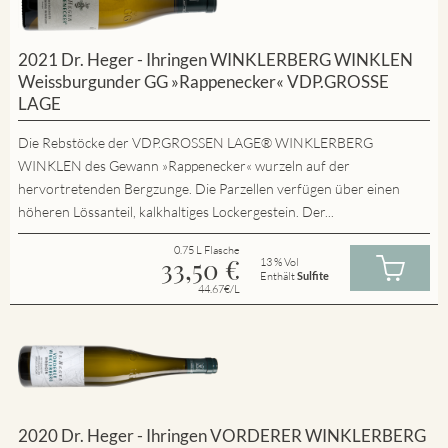
2021 Dr. Heger - Ihringen WINKLERBERG WINKLEN
Weissburgunder GG »Rappenecker« VDP.GROSSE
LAGE
Die Rebstöcke der VDP.GROSSEN LAGE® WINKLERBERG
WINKLEN des Gewann »Rappenecker« wurzeln auf der
hervortretenden Bergzunge. Die Parzellen verfügen über einen
höheren Lössanteil, kalkhaltiges Lockergestein. Der...
0.75 L Flasche
33,50
€
13 % Vol
Enthält
Sulfite
44.67€/L
2020 Dr. Heger - Ihringen VORDERER WINKLERBERG