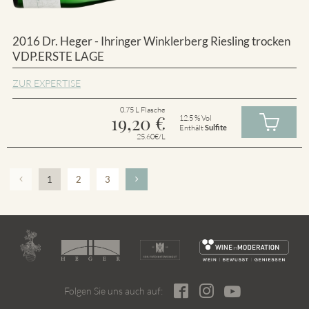
2016 Dr. Heger - Ihringer Winklerberg Riesling trocken
VDP.ERSTE LAGE
ZUR EXPERTISE
0.75 L Flasche
19,20
€
12.5 % Vol
Enthält
Sulfite
25.60€/L
1
2
3
Folgen Sie uns auch auf: