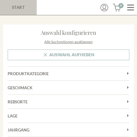
0
START
Auswahl konfigurieren
Alle Suchoptionen ausklappen
AUSWAHL AUFHEBEN
PRODUKTKATEGORIE
Cuvées
GESCHMACK
Magnum
Trocken
Rosé
REBSORTE
Chardonnay
Rotwein
LAGE
Cuvée
Weißwein
Achkarrer Schlossberg
Grauburgunder
JAHRGANG
Ihringer Winklerberg