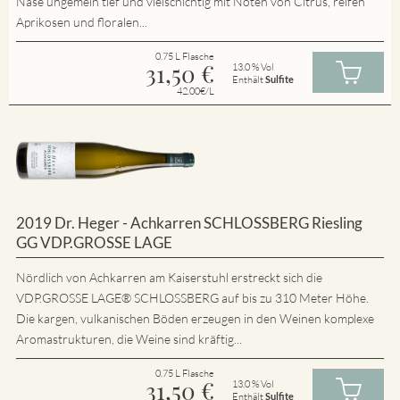
Nase ungemein tief und vielschichtig mit Noten von Citrus, reifen
Aprikosen und floralen...
0.75 L Flasche
31,50
€
13.0 % Vol
Enthält
Sulfite
42.00€/L
2019 Dr. Heger - Achkarren SCHLOSSBERG Riesling
GG VDP.GROSSE LAGE
Nördlich von Achkarren am Kaiserstuhl erstreckt sich die
VDP.GROSSE LAGE® SCHLOSSBERG auf bis zu 310 Meter Höhe.
Die kargen, vulkanischen Böden erzeugen in den Weinen komplexe
Aromastrukturen, die Weine sind kräftig...
0.75 L Flasche
31,50
€
13.0 % Vol
Enthält
Sulfite