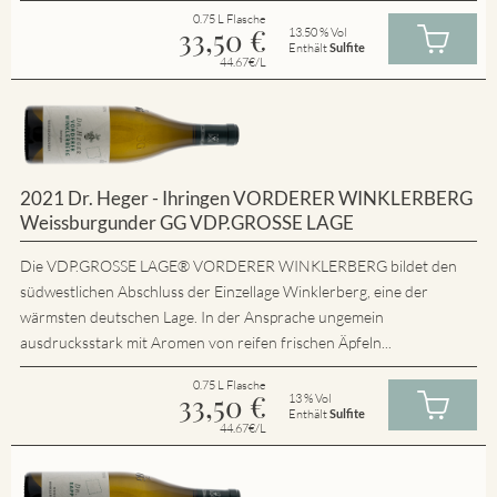
0.75 L Flasche
33,50
€
13.50 % Vol
Enthält
Sulfite
44.67€/L
2021 Dr. Heger - Ihringen VORDERER WINKLERBERG
Weissburgunder GG VDP.GROSSE LAGE
Die VDP.GROSSE LAGE® VORDERER WINKLERBERG bildet den
südwestlichen Abschluss der Einzellage Winklerberg, eine der
wärmsten deutschen Lage. In der Ansprache ungemein
ausdrucksstark mit Aromen von reifen frischen Äpfeln...
0.75 L Flasche
33,50
€
13 % Vol
Enthält
Sulfite
44.67€/L