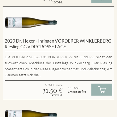
42.00€/L
2020 Dr. Heger - Ihringen VORDERER WINKLERBERG
Riesling GG VDP.GROSSE LAGE
Die VDP.GROSSE LAGE® VORDERER WINKLERBERG bildet den
südwestlichen Abschluss der Einzellage Winklerberg. Der Riesling
präsentiert sich in der Nase ausgesprochen tief und vielschichtig. Am
Gaumen setzt sich die...
0.75 L Flasche
31,50
€
12.5 % Vol
Enthält
Sulfite
42.00€/L