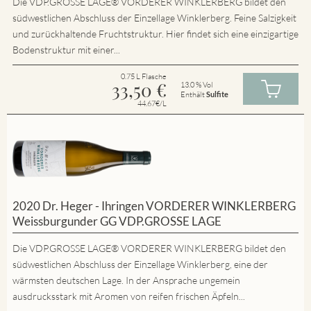
Die VDP.GROSSE LAGE® VORDERER WINKLERBERG bildet den
südwestlichen Abschluss der Einzellage Winklerberg. Feine Salzigkeit
und zurückhaltende Fruchtstruktur. Hier findet sich eine einzigartige
Bodenstruktur mit einer...
0.75 L Flasche
33,50
€
13.0 % Vol
Enthält
Sulfite
44.67€/L
2020 Dr. Heger - Ihringen VORDERER WINKLERBERG
Weissburgunder GG VDP.GROSSE LAGE
Die VDP.GROSSE LAGE® VORDERER WINKLERBERG bildet den
südwestlichen Abschluss der Einzellage Winklerberg, eine der
wärmsten deutschen Lage. In der Ansprache ungemein
ausdrucksstark mit Aromen von reifen frischen Äpfeln...