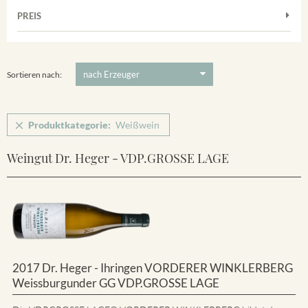
Muskateller
Vorderer Winklerberg
PREIS
2011
-
2025
Suchen
Riesling
Winklerberg
5 €
-
80 €
Suchen
Winklerberg Hinter Winklen
Sortieren nach:
Produktkategorie:
Weißwein
Weingut Dr. Heger - VDP.GROSSE LAGE
2017 Dr. Heger - Ihringen VORDERER WINKLERBERG
Weissburgunder GG VDP.GROSSE LAGE