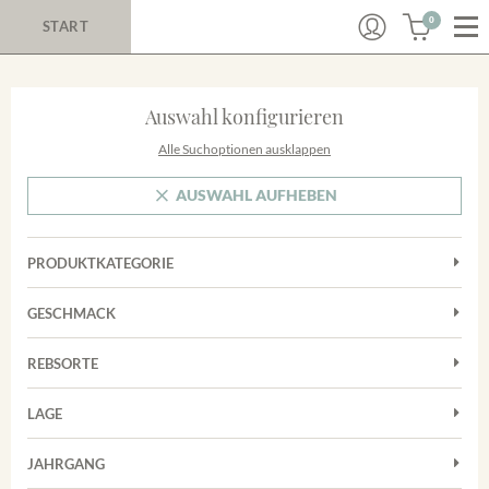
0
START
Auswahl konfigurieren
Alle Suchoptionen ausklappen
AUSWAHL AUFHEBEN
PRODUKTKATEGORIE
Cuvées
GESCHMACK
Magnum
Trocken
Rosé
REBSORTE
Chardonnay
Rotwein
LAGE
Cuvée
Weißwein
Achkarrer Schlossberg
Grauburgunder
JAHRGANG
Ihringer Winklerberg