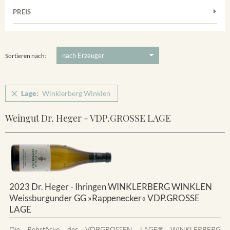
Muskateller
Vorderer Winklerberg
PREIS
2011
-
2025
Suchen
Riesling
Winklerberg
5 €
-
80 €
Suchen
Winklerberg Hinter Winklen
Sortieren nach:
Winklerberg Winklen
Breisacher Eckartsberg
Lage:
Winklerberg Winklen
Ihringen
Weingut Dr. Heger - VDP.GROSSE LAGE
2023 Dr. Heger - Ihringen WINKLERBERG WINKLEN
Weissburgunder GG »Rappenecker« VDP.GROSSE
LAGE
Die Rebstöcke der VDP.GROSSEN LAGE® WINKLERBERG