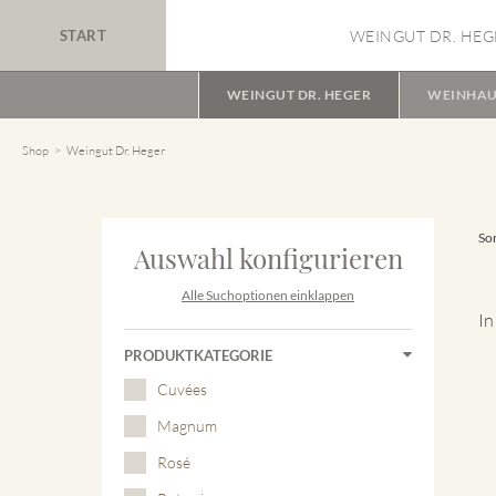
START
WEINGUT DR. HEG
WEINGUT DR. HEGER
WEINHAU
Shop
Weingut Dr. Heger
Sor
Auswahl konfigurieren
Alle Suchoptionen einklappen
In
PRODUKTKATEGORIE
Cuvées
Magnum
Rosé