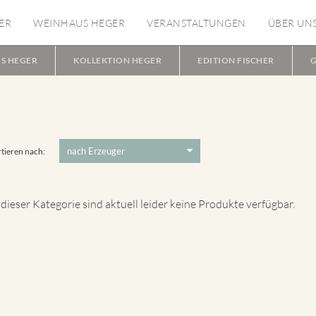
ER
WEINHAUS HEGER
VERANSTALTUNGEN
ÜBER UN
S HEGER
KOLLEKTION HEGER
EDITION FISCHER
G
tieren nach:
 dieser Kategorie sind aktuell leider keine Produkte verfügbar.