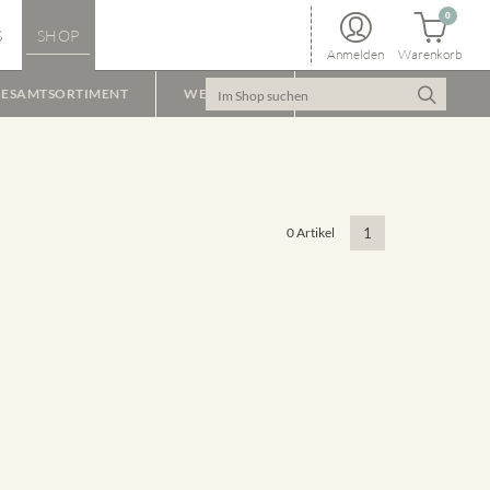
0
S
SHOP
Anmelden
Warenkorb
ESAMTSORTIMENT
WEINPAKET
0 Artikel
1