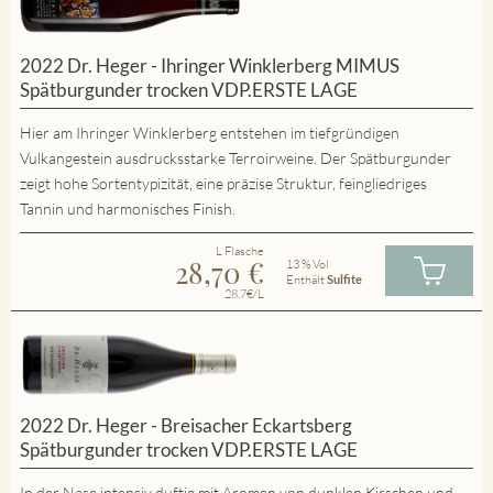
2022 Dr. Heger - Ihringer Winklerberg MIMUS
Spätburgunder trocken VDP.ERSTE LAGE
Hier am Ihringer Winklerberg entstehen im tiefgründigen
Vulkangestein ausdrucksstarke Terroirweine. Der Spätburgunder
zeigt hohe Sortentypizität, eine präzise Struktur, feingliedriges
Tannin und harmonisches Finish.
L Flasche
28,70
€
13 % Vol
Enthält
Sulfite
28.7€/L
2022 Dr. Heger - Breisacher Eckartsberg
Spätburgunder trocken VDP.ERSTE LAGE
In der Nase intensiv duftig mit Aromen von dunklen Kirschen und