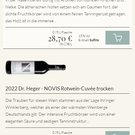
Nelke. Die ätherischen Noten setzen sich am Gaumen fort, der
dichte Fruchtkörper wird von einem feinen Tanningerüst getragen,
das Holz ist in die immense...
0.75 L Flasche
28,70
€
13 % Vol
Enthält
Sulfite
38.27€/L
2022 Dr. Heger - NOVIS Rotwein-Cuvée trocken
Die Trauben für diesen Wein stammen aus der Lage Ihringer
Winklerberg, welcher als einer der wärmsten Weinberge
Deutschlands gilt. Der intensive Fruchtkörper wird von einer
eleganten Säure und seidigen Tanninstruktur...
0.75 L Flasche