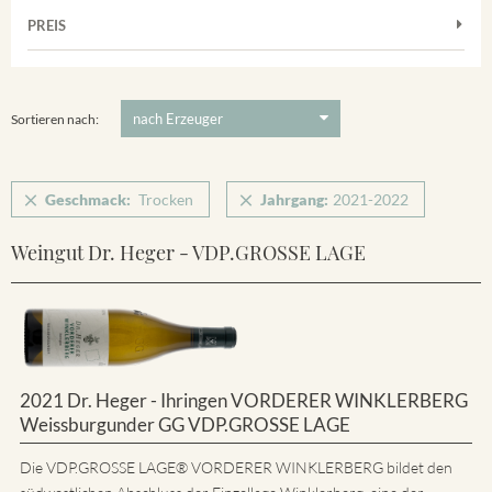
Muskateller
Vorderer Winklerberg
PREIS
2021
-
2022
Suchen
Riesling
Winklerberg
5 €
-
80 €
Suchen
Winklerberg Hinter Winklen
Sortieren nach:
Geschmack:
Trocken
Jahrgang:
2021-2022
Weingut Dr. Heger - VDP.GROSSE LAGE
2021 Dr. Heger - Ihringen VORDERER WINKLERBERG
Weissburgunder GG VDP.GROSSE LAGE
Die VDP.GROSSE LAGE® VORDERER WINKLERBERG bildet den