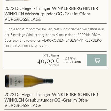
2022 Dr. Heger - Ihringen WINKLERBERG HINTER
WINKLEN Weissburgunder GG »Gras im Ofen«
VDP.GROSSE LAGE
Für die sonst im Sommer heißen, fast subtropischen Verhältnisse in
der Einzellage Winklerberg ist das Klima in der auf 220 bis 250 m
über Seehöhe gelegenen VDP.GROSSEN LAGE® WINKLERBERG
HINTER WINKLEN »Gras im...
0.75 L Flasche
40,00
€
12.5 % Vol
Enthält
Sulfite
53.33€/L
2022 Dr. Heger - Ihringen WINKLERBERG HINTER
WINKLEN Grauburgunder GG »Gras im Ofen«
VDP.GROSSE LAGE