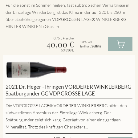
Für die sonst im Sommer heißen, fast subtropischen Verhältnisse in
der Einzellage Winklerberg ist das Klima in der auf 220 bis 250 m
über Seehöhe gelegenen VDP.GROSSEN LAGE® WINKLERBERG
HINTER WINKLEN »Gras im...
0.75 L Flasche
40,00
€
13 % Vol
Enthält
Sulfite
53.33€/L
2021 Dr. Heger - Ihringen VORDERER WINKLERBERG
Spätburgunder GG VDP.GROSSE LAGE
Die VDP.GROSSE LAGE® VORDERER WINKLERBERG bildet den
südwestlichen Abschluss der Einzellage Winklerberg. Der
Spätburgunder zeigt sich karg. Geprägt von einer einzigartigen
Mineralität. Trotz des kräftigen Charakters...