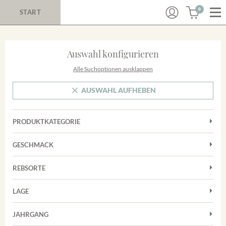
0
START
Auswahl konfigurieren
Alle Suchoptionen ausklappen
AUSWAHL AUFHEBEN
PRODUKTKATEGORIE
Cuvées
GESCHMACK
Magnum
Trocken
Rosé
REBSORTE
Chardonnay
Rotwein
LAGE
Cuvée
Weißwein
Achkarrer Schlossberg
Grauburgunder
JAHRGANG
Ihringer Winklerberg