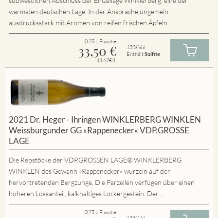
südwestlichen Abschluss der Einzellage Winklerberg, eine der
wärmsten deutschen Lage. In der Ansprache ungemein
ausdrucksstark mit Aromen von reifen frischen Äpfeln...
0.75 L Flasche
33,50
€
13 % Vol
Enthält
Sulfite
44.67€/L
2021 Dr. Heger - Ihringen WINKLERBERG WINKLEN
Weissburgunder GG »Rappenecker« VDP.GROSSE
LAGE
Die Rebstöcke der VDP.GROSSEN LAGE® WINKLERBERG
WINKLEN des Gewann »Rappenecker« wurzeln auf der
hervortretenden Bergzunge. Die Parzellen verfügen über einen
höheren Lössanteil, kalkhaltiges Lockergestein. Der...
0.75 L Flasche
13 % Vol