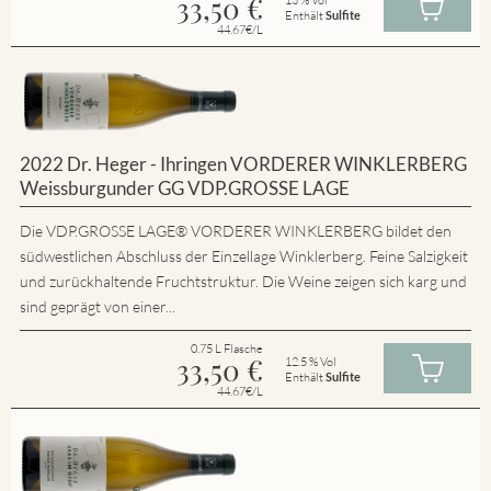
33,50
€
Enthält
Sulfite
44.67€/L
2022 Dr. Heger - Ihringen VORDERER WINKLERBERG
Weissburgunder GG VDP.GROSSE LAGE
Die VDP.GROSSE LAGE® VORDERER WINKLERBERG bildet den
südwestlichen Abschluss der Einzellage Winklerberg. Feine Salzigkeit
und zurückhaltende Fruchtstruktur. Die Weine zeigen sich karg und
sind geprägt von einer...
0.75 L Flasche
33,50
€
12.5 % Vol
Enthält
Sulfite
44.67€/L