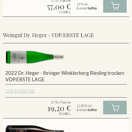
0.75 L Flasche
57,00
€
13 % Vol
Enthält
Sulfite
76.00€/L
Weingut Dr. Heger - VDP.ERSTE LAGE
2022 Dr. Heger - Ihringer Winklerberg Riesling trocken
VDP.ERSTE LAGE
ZUR EXPERTISE
0.75 L Flasche
19,20
€
12.50 % Vol
Enthält
Sulfite
25.60€/L