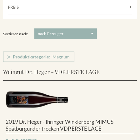
Muskateller
Vorderer Winklerberg
PREIS
2011
-
2025
Suchen
Riesling
Winklerberg
5 €
-
80 €
Suchen
Winklerberg Hinter Winklen
Sortieren nach:
Produktkategorie:
Magnum
Weingut Dr. Heger - VDP.ERSTE LAGE
2019 Dr. Heger - Ihringer Winklerberg MIMUS
Spätburgunder trocken VDP.ERSTE LAGE