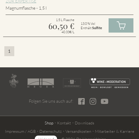
ZUR EXPERTISE
Magnumflasche - 1,5 l
1.5 L Flasche
60,50
€
13.0 % Vol
Enthält
Sulfite
40.33€/L
1
Folgen Sie uns auch auf:
Shop
Kontakt
Downloads
Impressum / AGB
Datenschutz
Versandkosten
Mitarbeiter & Karriere
Widerruf
© 2026 Dr. Heger Weine