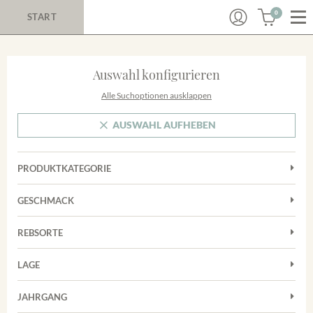
0
START
Auswahl konfigurieren
Alle Suchoptionen ausklappen
AUSWAHL AUFHEBEN
PRODUKTKATEGORIE
Cuvées
GESCHMACK
Magnum
Trocken
Rosé
REBSORTE
Chardonnay
Rotwein
LAGE
Cuvée
Weißwein
Achkarrer Schlossberg
Grauburgunder
JAHRGANG
Ihringer Winklerberg