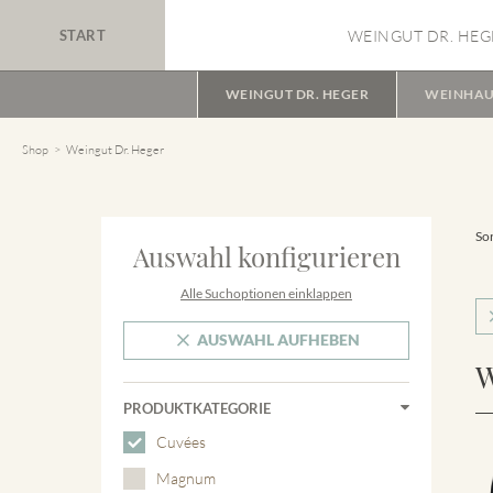
START
WEINGUT DR. HEG
WEINGUT DR. HEGER
WEINHAU
Shop
Weingut Dr. Heger
Sor
Auswahl konfigurieren
Alle Suchoptionen einklappen
AUSWAHL AUFHEBEN
W
PRODUKTKATEGORIE
Cuvées
Magnum