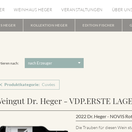
ER
WEINHAUS HEGER
VERANSTALTUNGEN
ÜBER UN
S HEGER
KOLLEKTION HEGER
EDITION FISCHER
G
tieren nach:
Produktkategorie:
Cuvées
eingut Dr. Heger - VDP.ERSTE LAG
2022 Dr. Heger - NOVIS Ro
Die Trauben für diesen Wein s