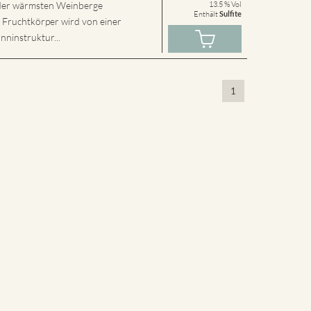
r der wärmsten Weinberge
13.5 % Vol
Enthält
Sulfite
e Fruchtkörper wird von einer
nninstruktur...
1