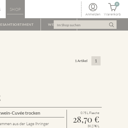
0
S
SHOP
Anmelden
Warenkorb
ESAMTSORTIMENT
WEINPAKET
1 Artikel
1
E
twein-Cuvée trocken
0.75 L Flasche
28,70
€
tammen aus der Lage Ihringer
38.27€/L