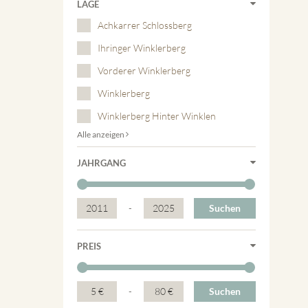
LAGE
Achkarrer Schlossberg
Ihringer Winklerberg
Vorderer Winklerberg
Winklerberg
Winklerberg Hinter Winklen
Alle anzeigen
JAHRGANG
2011
-
2025
Suchen
PREIS
5 €
-
80 €
Suchen