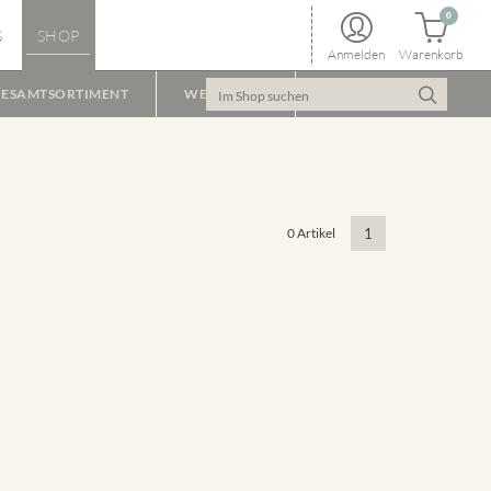
0
S
SHOP
Anmelden
Warenkorb
ESAMTSORTIMENT
WEINPAKET
0 Artikel
1