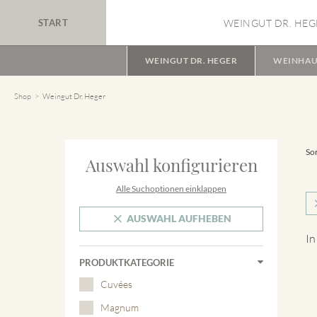
START
WEINGUT DR. HEG
WEINGUT DR. HEGER
WEINHAU
Shop
Weingut Dr. Heger
Sor
Auswahl konfigurieren
Alle Suchoptionen einklappen
AUSWAHL AUFHEBEN
In
PRODUKTKATEGORIE
Cuvées
Magnum