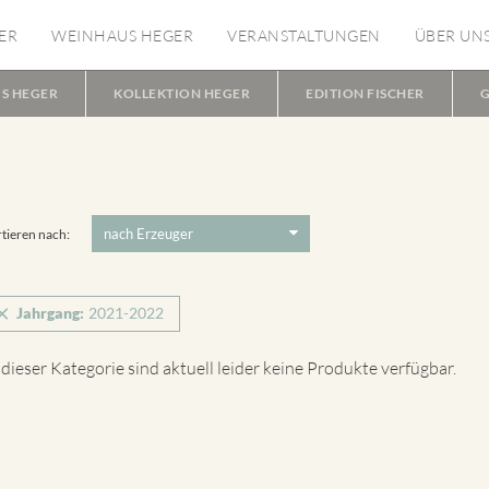
ER
WEINHAUS HEGER
VERANSTALTUNGEN
ÜBER UN
S HEGER
KOLLEKTION HEGER
EDITION FISCHER
G
tieren nach:
Jahrgang:
2021-2022
 dieser Kategorie sind aktuell leider keine Produkte verfügbar.