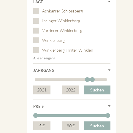
LAGE
Achkarrer Schlossberg
Ihringer Winklerberg
Vorderer Winklerberg
Winklerberg
Winklerberg Hinter Winklen
Alle anzeigen
JAHRGANG
2021
-
2022
Suchen
PREIS
5 €
-
80 €
Suchen