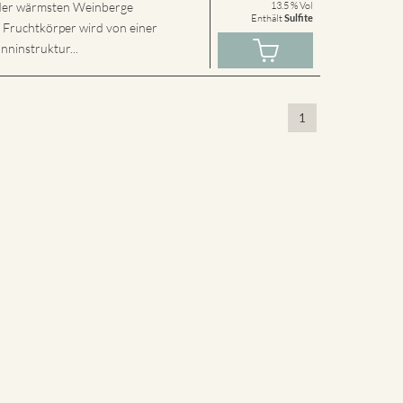
r der wärmsten Weinberge
13.5 % Vol
Enthält
Sulfite
e Fruchtkörper wird von einer
nninstruktur...
1