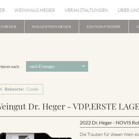
ER
WEINHAUS HEGER
VERANSTALTUNGEN
ÜBER UN
S HEGER
KOLLEKTION HEGER
EDITION FISCHER
G
tieren nach:
Rebsorte:
Cuvée
eingut Dr. Heger - VDP.ERSTE LAG
2022 Dr. Heger - NOVIS Ro
Die Trauben für diesen Wein s