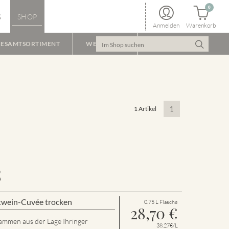
0
S
SHOP
Anmelden
Warenkorb
ESAMTSORTIMENT
WEINPAKET
1 Artikel
1
E
twein-Cuvée trocken
0.75 L Flasche
28,70
€
tammen aus der Lage Ihringer
38.27€/L