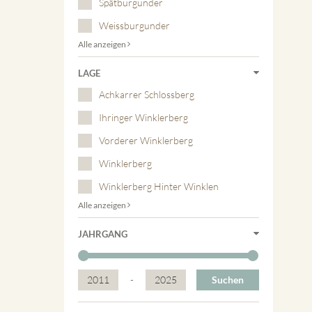
Spätburgunder
Weissburgunder
Alle anzeigen
LAGE
Achkarrer Schlossberg
Ihringer Winklerberg
Vorderer Winklerberg
Winklerberg
Winklerberg Hinter Winklen
Alle anzeigen
JAHRGANG
2011
-
2025
Suchen