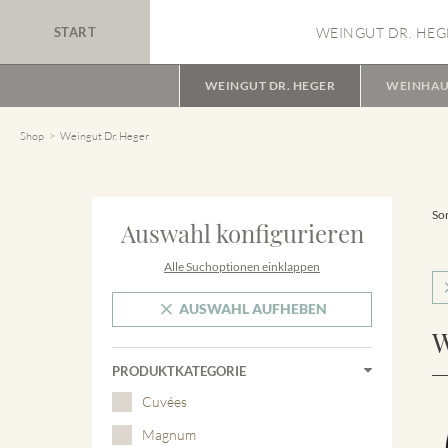
START
WEINGUT DR. HEG
WEINGUT DR. HEGER
WEINHAU
Shop
Weingut Dr. Heger
Sor
Auswahl konfigurieren
Alle Suchoptionen einklappen
AUSWAHL AUFHEBEN
W
PRODUKTKATEGORIE
Cuvées
Magnum