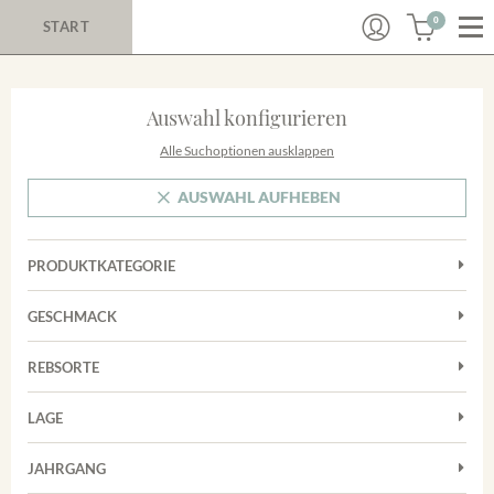
0
START
Auswahl konfigurieren
Alle Suchoptionen ausklappen
AUSWAHL AUFHEBEN
PRODUKTKATEGORIE
Cuvées
GESCHMACK
Magnum
Trocken
Rosé
REBSORTE
Chardonnay
Rotwein
LAGE
Cuvée
Weißwein
Achkarrer Schlossberg
Grauburgunder
JAHRGANG
Ihringer Winklerberg