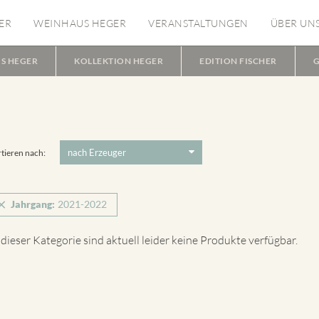
ER
WEINHAUS HEGER
VERANSTALTUNGEN
ÜBER UN
S HEGER
KOLLEKTION HEGER
EDITION FISCHER
G
tieren nach:
Jahrgang:
2021-2022
 dieser Kategorie sind aktuell leider keine Produkte verfügbar.