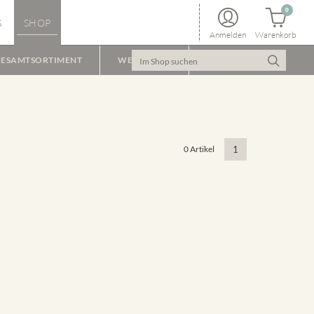
0
S
SHOP
Anmelden
Warenkorb
ESAMTSORTIMENT
WEINPAKET
0 Artikel
1