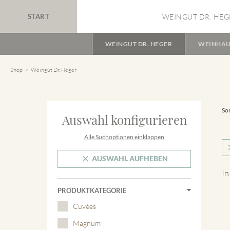
START
WEINGUT DR. HEG
WEINGUT DR. HEGER
WEINHAU
Shop
Weingut Dr. Heger
Sor
Auswahl konfigurieren
Alle Suchoptionen einklappen
AUSWAHL AUFHEBEN
In
PRODUKTKATEGORIE
Cuvées
Magnum