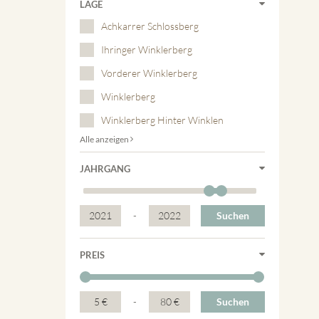
LAGE
Achkarrer Schlossberg
Ihringer Winklerberg
Vorderer Winklerberg
Winklerberg
Winklerberg Hinter Winklen
Alle anzeigen
JAHRGANG
2021
-
2022
Suchen
PREIS
5 €
-
80 €
Suchen