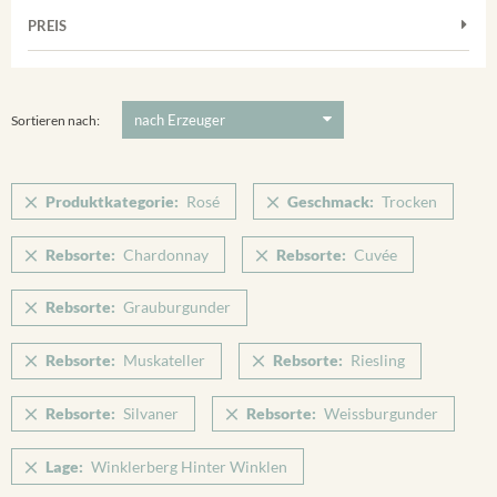
Muskateller
Vorderer Winklerberg
PREIS
2011
-
2025
Suchen
Riesling
Winklerberg
Silvaner
5 €
-
80 €
Suchen
Winklerberg Hinter Winklen
Spätburgunder
Sortieren nach:
Winklerberg Winklen
Weissburgunder
Breisacher Eckartsberg
Produktkategorie:
Rosé
Geschmack:
Trocken
Ihringen
Rebsorte:
Chardonnay
Rebsorte:
Cuvée
Rebsorte:
Grauburgunder
Rebsorte:
Muskateller
Rebsorte:
Riesling
Rebsorte:
Silvaner
Rebsorte:
Weissburgunder
Lage:
Winklerberg Hinter Winklen