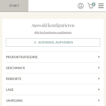
0
START
Auswahl konfigurieren
Alle Suchoptionen ausklappen
AUSWAHL AUFHEBEN
PRODUKTKATEGORIE
Cuvées
GESCHMACK
Magnum
Trocken
Rosé
REBSORTE
Chardonnay
Rotwein
LAGE
Cuvée
Weißwein
Achkarrer Schlossberg
Grauburgunder
JAHRGANG
Ihringer Winklerberg