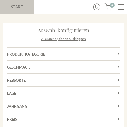
0
START
Auswahl konfigurieren
Alle Suchoptionen ausklappen
PRODUKTKATEGORIE
Cuvées
GESCHMACK
Magnum
Trocken
Rosé
REBSORTE
Chardonnay
Rotwein
LAGE
Cuvée
Weißwein
Achkarrer Schlossberg
Grauburgunder
JAHRGANG
Ihringer Winklerberg
Muskateller
Vorderer Winklerberg
PREIS
2011
-
2025
Suchen
Riesling