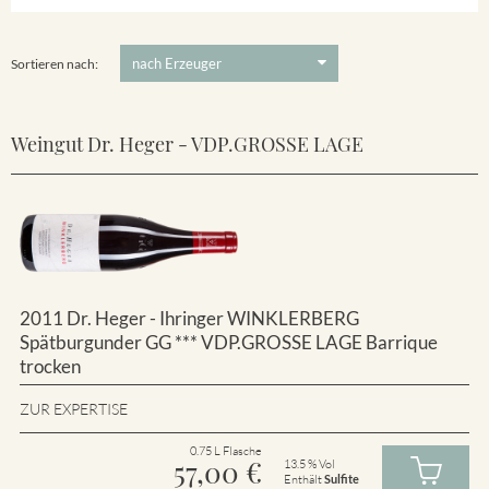
Winklerberg
5 €
-
80 €
Suchen
Winklerberg Hinter Winklen
Sortieren nach:
Weingut Dr. Heger - VDP.GROSSE LAGE
2011 Dr. Heger - Ihringer WINKLERBERG
Spätburgunder GG *** VDP.GROSSE LAGE Barrique
trocken
ZUR EXPERTISE
0.75 L Flasche
57,00
€
13.5 % Vol
Enthält
Sulfite