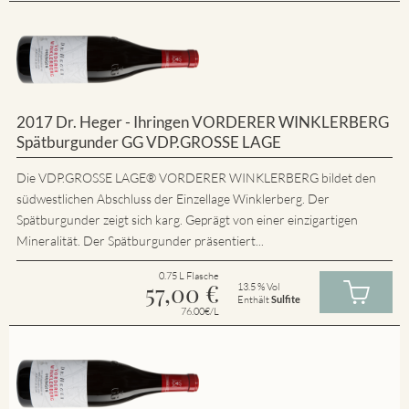
2017 Dr. Heger - Ihringen VORDERER WINKLERBERG
Spätburgunder GG VDP.GROSSE LAGE
Die VDP.GROSSE LAGE® VORDERER WINKLERBERG bildet den
südwestlichen Abschluss der Einzellage Winklerberg. Der
Spätburgunder zeigt sich karg. Geprägt von einer einzigartigen
Mineralität. Der Spätburgunder präsentiert...
0.75 L Flasche
57,00
€
13.5 % Vol
Enthält
Sulfite
76.00€/L