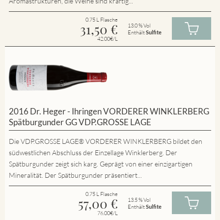
Aromastrukturen, die Weine sind kräftig...
0.75 L Flasche
31,50
€
13.0 % Vol
Enthält
Sulfite
42.00€/L
2016 Dr. Heger - Ihringen VORDERER WINKLERBERG
Spätburgunder GG VDP.GROSSE LAGE
Die VDP.GROSSE LAGE® VORDERER WINKLERBERG bildet den
südwestlichen Abschluss der Einzellage Winklerberg. Der
Spätburgunder zeigt sich karg. Geprägt von einer einzigartigen
Mineralität. Der Spätburgunder präsentiert...
0.75 L Flasche
57,00
€
13.5 % Vol
Enthält
Sulfite
76.00€/L