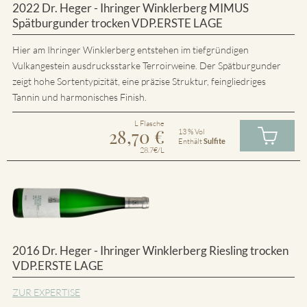
2022 Dr. Heger - Ihringer Winklerberg MIMUS
Spätburgunder trocken VDP.ERSTE LAGE
Hier am Ihringer Winklerberg entstehen im tiefgründigen
Vulkangestein ausdrucksstarke Terroirweine. Der Spätburgunder
zeigt hohe Sortentypizität, eine präzise Struktur, feingliedriges
Tannin und harmonisches Finish.
L Flasche
28,70
€
13 % Vol
Enthält
Sulfite
28.7€/L
2016 Dr. Heger - Ihringer Winklerberg Riesling trocken
VDP.ERSTE LAGE
ZUR EXPERTISE