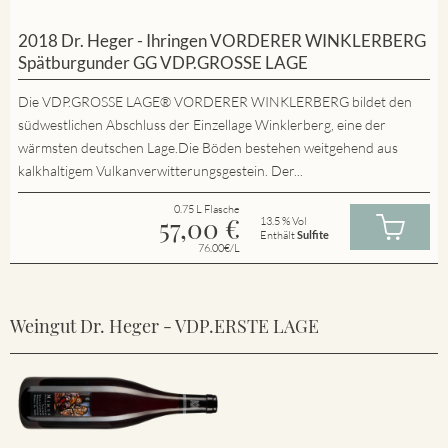
2018 Dr. Heger - Ihringen VORDERER WINKLERBERG
Spätburgunder GG VDP.GROSSE LAGE
Die VDP.GROSSE LAGE® VORDERER WINKLERBERG bildet den
südwestlichen Abschluss der Einzellage Winklerberg, eine der
wärmsten deutschen Lage.Die Böden bestehen weitgehend aus
kalkhaltigem Vulkanverwitterungsgestein. Der...
0.75 L Flasche
57,00
€
13.5 % Vol
Enthält
Sulfite
76.00€/L
Weingut Dr. Heger - VDP.ERSTE LAGE