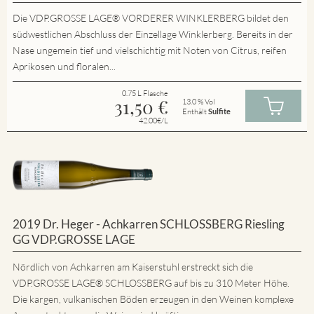
Die VDP.GROSSE LAGE® VORDERER WINKLERBERG bildet den
südwestlichen Abschluss der Einzellage Winklerberg. Bereits in der
Nase ungemein tief und vielschichtig mit Noten von Citrus, reifen
Aprikosen und floralen...
0.75 L Flasche
31,50
€
13.0 % Vol
Enthält
Sulfite
42.00€/L
2019 Dr. Heger - Achkarren SCHLOSSBERG Riesling
GG VDP.GROSSE LAGE
Nördlich von Achkarren am Kaiserstuhl erstreckt sich die
VDP.GROSSE LAGE® SCHLOSSBERG auf bis zu 310 Meter Höhe.
Die kargen, vulkanischen Böden erzeugen in den Weinen komplexe