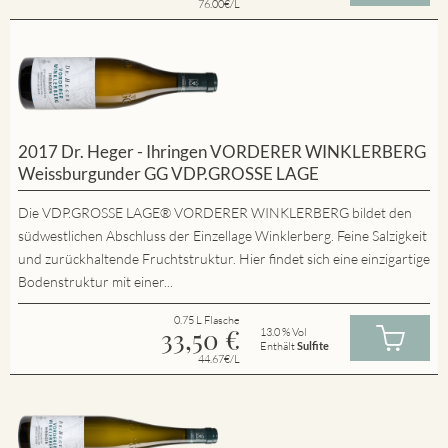
76.00€/L
2017 Dr. Heger - Ihringen VORDERER WINKLERBERG
Weissburgunder GG VDP.GROSSE LAGE
Die VDP.GROSSE LAGE® VORDERER WINKLERBERG bildet den
südwestlichen Abschluss der Einzellage Winklerberg. Feine Salzigkeit
und zurückhaltende Fruchtstruktur. Hier findet sich eine einzigartige
Bodenstruktur mit einer...
0.75 L Flasche
33,50
€
13.0 % Vol
Enthält
Sulfite
44.67€/L