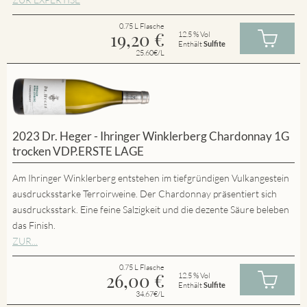
0.75 L Flasche
19,20
€
12.5 % Vol
Enthält
Sulfite
25.60€/L
2023 Dr. Heger - Ihringer Winklerberg Chardonnay 1G
trocken VDP.ERSTE LAGE
Am Ihringer Winklerberg entstehen im tiefgründigen Vulkangestein
ausdrucksstarke Terroirweine. Der Chardonnay präsentiert sich
ausdrucksstark. Eine feine Salzigkeit und die dezente Säure beleben
das Finish.
ZUR...
0.75 L Flasche
26,00
€
12.5 % Vol
Enthält
Sulfite
34.67€/L