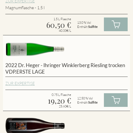
ZUR EXPERTISE
Magnumflasche - 1,5 l
1.5 L Flasche
60,50
€
13.0 % Vol
Enthält
Sulfite
40.33€/L
2022 Dr. Heger - Ihringer Winklerberg Riesling trocken
VDP.ERSTE LAGE
ZUR EXPERTISE
0.75 L Flasche
19,20
€
12.50 % Vol
Enthält
Sulfite
25.60€/L