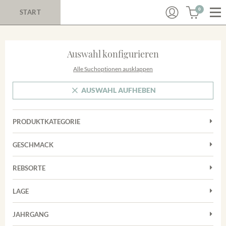
0
START
Auswahl konfigurieren
Alle Suchoptionen ausklappen
AUSWAHL AUFHEBEN
PRODUKTKATEGORIE
Cuvées
GESCHMACK
Magnum
Trocken
Rosé
REBSORTE
Chardonnay
Rotwein
LAGE
Cuvée
Weißwein
Achkarrer Schlossberg
Grauburgunder
JAHRGANG
Ihringer Winklerberg