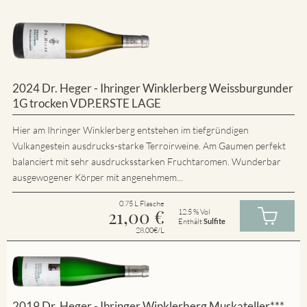
2024 Dr. Heger - Ihringer Winklerberg Weissburgunder
1G trocken VDP.ERSTE LAGE
Hier am Ihringer Winklerberg entstehen im tiefgründigen
Vulkangestein ausdrucks-starke Terroirweine. Am Gaumen perfekt
balanciert mit sehr ausdrucksstarken Fruchtaromen. Wunderbar
ausgewogener Körper mit angenehmem...
0.75 L Flasche
21,00
€
12.5 % Vol
Enthält
Sulfite
28.00€/L
2019 Dr. Heger - Ihringer Winklerberg Muskateller***