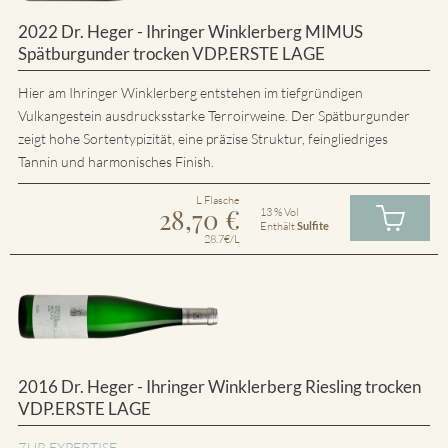
2022 Dr. Heger - Ihringer Winklerberg MIMUS
Spätburgunder trocken VDP.ERSTE LAGE
Hier am Ihringer Winklerberg entstehen im tiefgründigen
Vulkangestein ausdrucksstarke Terroirweine. Der Spätburgunder
zeigt hohe Sortentypizität, eine präzise Struktur, feingliedriges
Tannin und harmonisches Finish.
L Flasche
28,70
€
13 % Vol
Enthält
Sulfite
28.7€/L
2016 Dr. Heger - Ihringer Winklerberg Riesling trocken
VDP.ERSTE LAGE
ZUR EXPERTISE