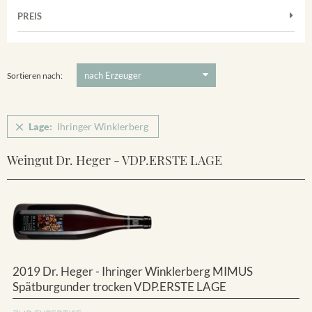
Muskateller
Vorderer Winklerberg
PREIS
2011
-
2025
Suchen
Riesling
Winklerberg
5 €
-
80 €
Suchen
Winklerberg Hinter Winklen
Sortieren nach:
Winklerberg Winklen
Breisacher Eckartsberg
Lage:
Ihringer Winklerberg
Ihringen
Weingut Dr. Heger - VDP.ERSTE LAGE
2019 Dr. Heger - Ihringer Winklerberg MIMUS
Spätburgunder trocken VDP.ERSTE LAGE