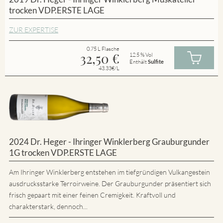
trocken VDP.ERSTE LAGE
ZUR EXPERTISE
0.75 L Flasche
32,50
€
12.5 % Vol
Enthält
Sulfite
43.33€/L
2024 Dr. Heger - Ihringer Winklerberg Grauburgunder
1G trocken VDP.ERSTE LAGE
Am Ihringer Winklerberg entstehen im tiefgründigen Vulkangestein
ausdrucksstarke Terroirweine. Der Grauburgunder präsentiert sich
frisch gepaart mit einer feinen Cremigkeit. Kraftvoll und
charakterstark, dennoch...