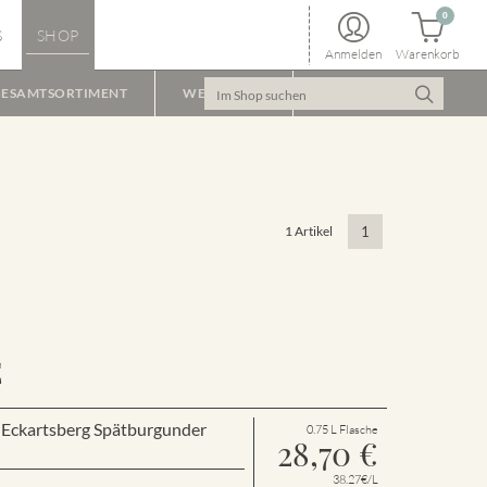
0
S
SHOP
Anmelden
Warenkorb
ESAMTSORTIMENT
WEINPAKET
1 Artikel
1
E
r Eckartsberg Spätburgunder
0.75 L Flasche
28,70
€
38.27€/L