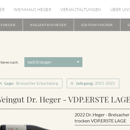
ER
WEINHAUS HEGER
VERANSTALTUNGEN
ÜBER UN
S HEGER
KOLLEKTION HEGER
EDITION FISCHER
G
tieren nach:
Lage:
Breisacher Eckartsberg
Jahrgang:
2021-2022
eingut Dr. Heger - VDP.ERSTE LAG
2022 Dr. Heger - Breisache
trocken VDP.ERSTE LAGE