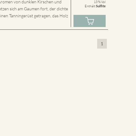
t Aromen von dunklen Kirschen und
13 % Vol
Enthält
Sulfite
etzen sich am Gaumen fort, der dichte
inen Tanningerüst getragen, das Holz
1