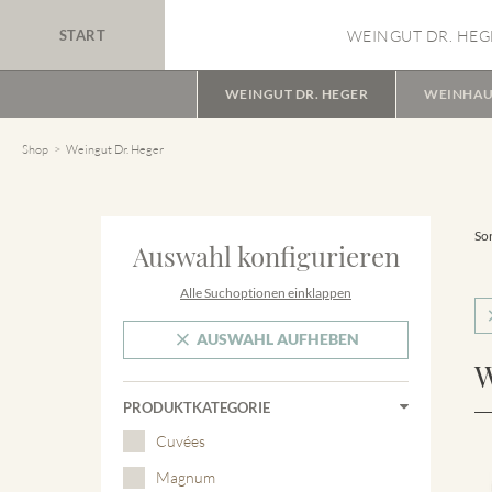
START
WEINGUT DR. HEG
WEINGUT DR. HEGER
WEINHAU
Shop
Weingut Dr. Heger
Sor
Auswahl konfigurieren
Alle Suchoptionen einklappen
AUSWAHL AUFHEBEN
W
PRODUKTKATEGORIE
Cuvées
Magnum