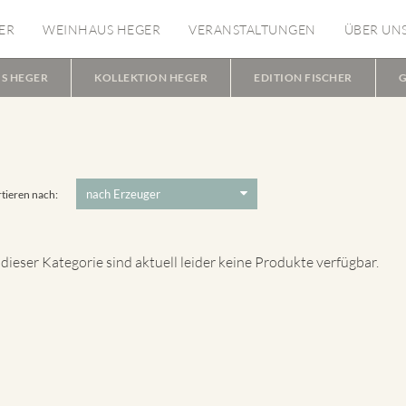
ER
WEINHAUS HEGER
VERANSTALTUNGEN
ÜBER UN
S HEGER
KOLLEKTION HEGER
EDITION FISCHER
G
tieren nach:
 dieser Kategorie sind aktuell leider keine Produkte verfügbar.