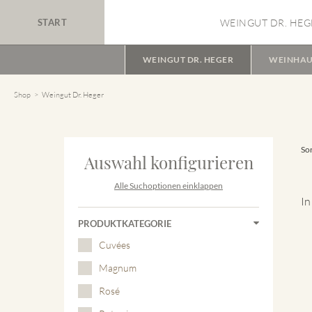
START
WEINGUT DR. HEG
WEINGUT DR. HEGER
WEINHAU
Shop
Weingut Dr. Heger
Sor
Auswahl konfigurieren
Alle Suchoptionen einklappen
In
PRODUKTKATEGORIE
Cuvées
Magnum
Rosé