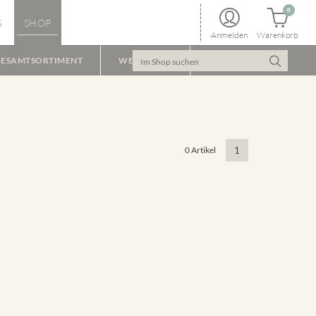
0
S
SHOP
Anmelden
Warenkorb
ESAMTSORTIMENT
WEINPAKET
0 Artikel
1