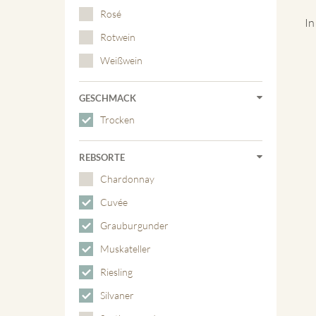
Rosé
In
Rotwein
Weißwein
GESCHMACK
Trocken
REBSORTE
Chardonnay
Cuvée
Grauburgunder
Muskateller
Riesling
Silvaner