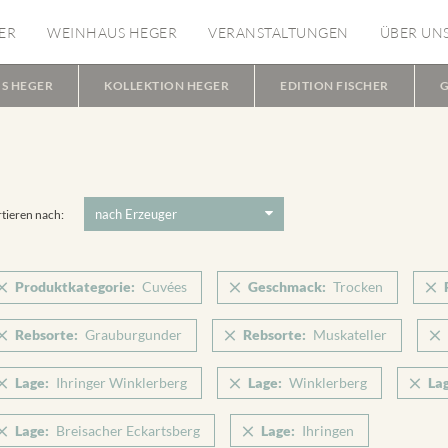
ER
WEINHAUS HEGER
VERANSTALTUNGEN
ÜBER UN
S HEGER
KOLLEKTION HEGER
EDITION FISCHER
G
tieren nach:
Produktkategorie:
Cuvées
Geschmack:
Trocken
Rebsorte:
Grauburgunder
Rebsorte:
Muskateller
Lage:
Ihringer Winklerberg
Lage:
Winklerberg
La
Lage:
Breisacher Eckartsberg
Lage:
Ihringen