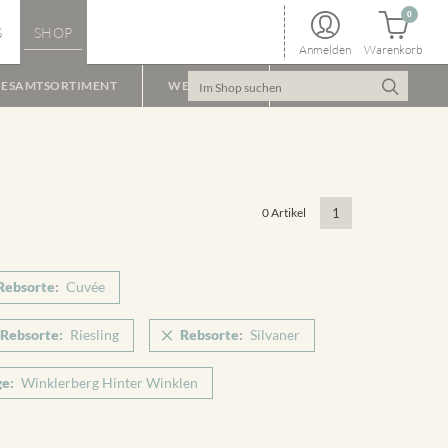
0
S
SHOP
Anmelden
Warenkorb
ESAMTSORTIMENT
WEINPAKET
0 Artikel
1
Rebsorte:
Cuvée
Rebsorte:
Riesling
Rebsorte:
Silvaner
ge:
Winklerberg Hinter Winklen