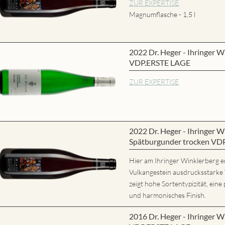
ZUR EXPERTISE
Magnumflasche - 1,5 l
2022 Dr. Heger - Ihringer W
VDP.ERSTE LAGE
ZUR EXPERTISE
2022 Dr. Heger - Ihringer
Spätburgunder trocken VD
Hier am Ihringer Winklerberg e
Vulkangestein ausdrucksstarke
zeigt hohe Sortentypizität, eine 
und harmonisches Finish.
2016 Dr. Heger - Ihringer W