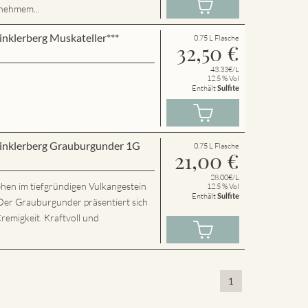
nehmem...
inklerberg Muskateller***
0.75 L Flasche
32,50
€
43.33€/L
12.5 % Vol
Enthält
Sulfite
Winklerberg Grauburgunder 1G
0.75 L Flasche
21,00
€
28.00€/L
hen im tiefgründigen Vulkangestein
12.5 % Vol
Enthält
Sulfite
Der Grauburgunder präsentiert sich
Cremigkeit. Kraftvoll und
1