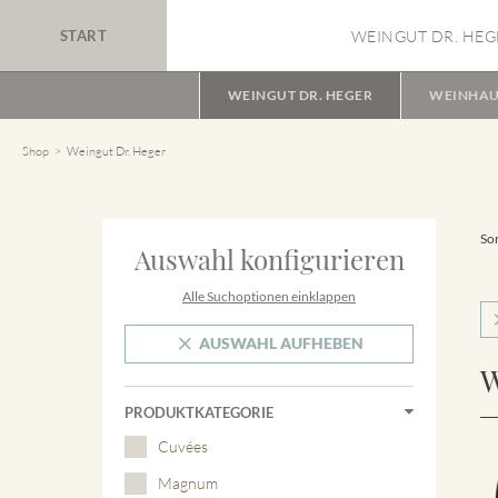
START
WEINGUT DR. HEG
WEINGUT DR. HEGER
WEINHAU
Shop
Weingut Dr. Heger
Sor
Auswahl konfigurieren
Alle Suchoptionen einklappen
AUSWAHL AUFHEBEN
W
PRODUKTKATEGORIE
Cuvées
Magnum