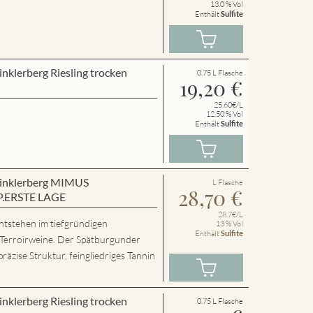
13.0 % Vol
Enthält
Sulfite
inklerberg Riesling trocken
0.75 L Flasche
19,20
€
25.60€/L
12.50 % Vol
Enthält
Sulfite
 Winklerberg MIMUS
L Flasche
28,70
€
P.ERSTE LAGE
28.7€/L
ntstehen im tiefgründigen
13 % Vol
Enthält
Sulfite
 Terroirweine. Der Spätburgunder
präzise Struktur, feingliedriges Tannin
inklerberg Riesling trocken
0.75 L Flasche