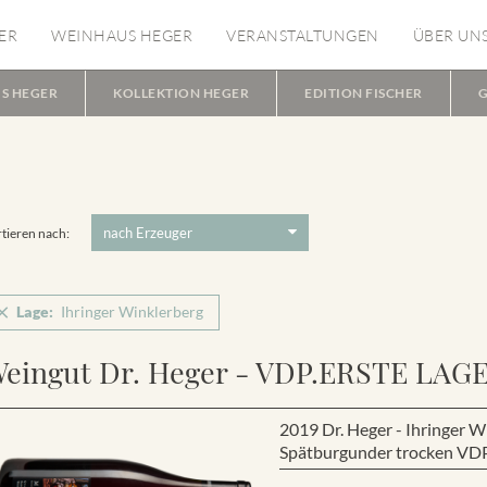
ER
WEINHAUS HEGER
VERANSTALTUNGEN
ÜBER UN
S HEGER
KOLLEKTION HEGER
EDITION FISCHER
G
tieren nach:
Lage:
Ihringer Winklerberg
eingut Dr. Heger - VDP.ERSTE LAG
2019 Dr. Heger - Ihringer
Spätburgunder trocken VD