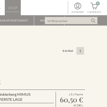
0
S
SHOP
Anmelden
Warenkorb
ESAMTSORTIMENT
WEINPAKET
8 Artikel
1
E
 Winklerberg MIMUS
1.5 L Flasche
60,50
€
P.ERSTE LAGE
40.33€/L