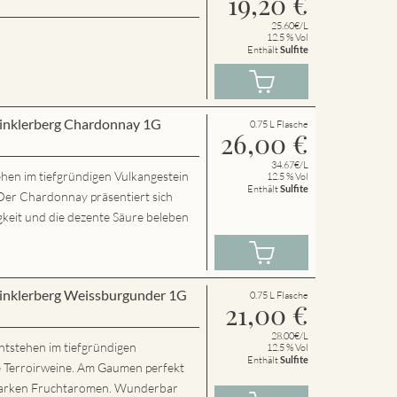
19,20
€
25.60€/L
12.5 % Vol
Enthält
Sulfite
Winklerberg Chardonnay 1G
0.75 L Flasche
26,00
€
34.67€/L
hen im tiefgründigen Vulkangestein
12.5 % Vol
Enthält
Sulfite
Der Chardonnay präsentiert sich
igkeit und die dezente Säure beleben
Winklerberg Weissburgunder 1G
0.75 L Flasche
21,00
€
28.00€/L
ntstehen im tiefgründigen
12.5 % Vol
Enthält
Sulfite
e Terroirweine. Am Gaumen perfekt
starken Fruchtaromen. Wunderbar