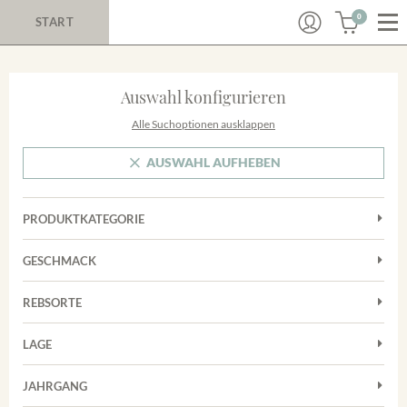
0
START
Auswahl konfigurieren
Alle Suchoptionen ausklappen
AUSWAHL AUFHEBEN
PRODUKTKATEGORIE
Cuvées
GESCHMACK
Magnum
Trocken
Rotwein
REBSORTE
Chardonnay
Weißwein
LAGE
Cuvée
Achkarrer Schlossberg
Grauburgunder
JAHRGANG
Ihringer Winklerberg