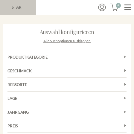
0
START
Auswahl konfigurieren
Alle Suchoptionen ausklappen
PRODUKTKATEGORIE
Cuvées
GESCHMACK
Magnum
Trocken
Rosé
REBSORTE
Chardonnay
Rotwein
LAGE
Cuvée
Weißwein
Achkarrer Schlossberg
Grauburgunder
JAHRGANG
Ihringer Winklerberg
Muskateller
Vorderer Winklerberg
PREIS
2011
-
2025
Suchen
Riesling